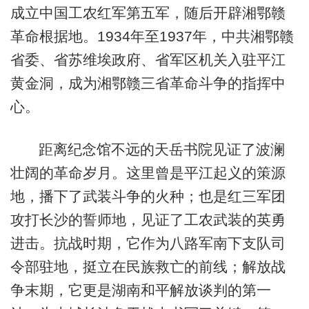
成立中国工农红军第五军，随后开辟湘鄂赣
革命根据地。1934年至1937年，中共湘鄂赣
省委、省苏维埃政府、省军区机关入驻平江
黄金洞，成为湘鄂赣三省革命斗争的指挥中
心。
距离纪念馆不远的天岳书院见证了波澜
壮阔的革命岁月。这里曾是平江起义的策源
地，播下了武装斗争的火种；也是红三军团
攻打长沙的誓师地，见证了工农武装的英勇
进击。抗战时期，它作为八路军南下支队司
令部驻地，挺立在民族救亡的前线；解放战
争末期，它更是湖南和平解放谈判的第一