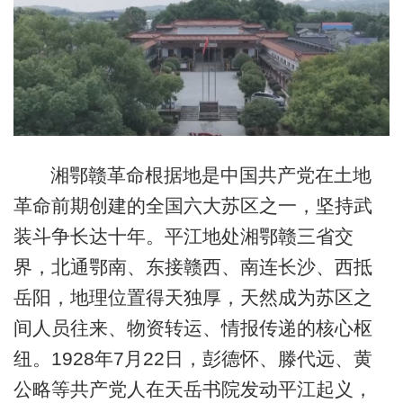
湘鄂赣革命根据地是中国共产党在土地
革命前期创建的全国六大苏区之一，坚持武
装斗争长达十年。平江地处湘鄂赣三省交
界，北通鄂南、东接赣西、南连长沙、西抵
岳阳，地理位置得天独厚，天然成为苏区之
间人员往来、物资转运、情报传递的核心枢
纽。1928年7月22日，彭德怀、滕代远、黄
公略等共产党人在天岳书院发动平江起义，