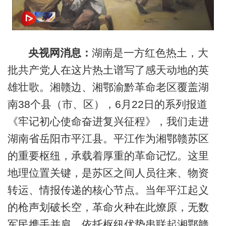
央视网消息：
湖南是一方红色热土，大
批共产党人在这片热土谱写了感天动地的英
雄壮歌。湘赣边、湘鄂渝黔革命老区覆盖湖
南38个县（市、区），6月22日的系列报道
《牢记初心使命奋进复兴征程》，我们走进
湖南省岳阳市‌平江县。平江作为湘鄂赣苏区
的重要枢纽，承载着厚重的革命记忆。这里
地理位置关键，是苏区之间人员往来、物资
转运、情报传递的核心节点。当年平江起义
的枪声划破长空，革命火种在此燎原，无数
军民携手并肩，依托枢纽优势串联起湘鄂赣