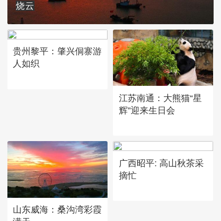
烧云
贵州黎平：肇兴侗寨游
人如织
江苏南通：大熊猫“星
辉”迎来生日会
广西昭平: 高山秋茶采
摘忙
山东威海：桑沟湾彩霞