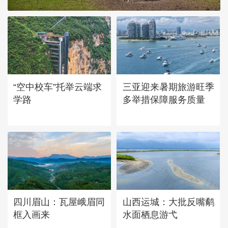
“空中校车”托举云端求
三亚迎来暑期旅游旺季
学路
多举措保障服务质量
四川眉山：瓦屋峨眉同
山西运城：大批反嘴鹬
框入画来
水面栖息游弋