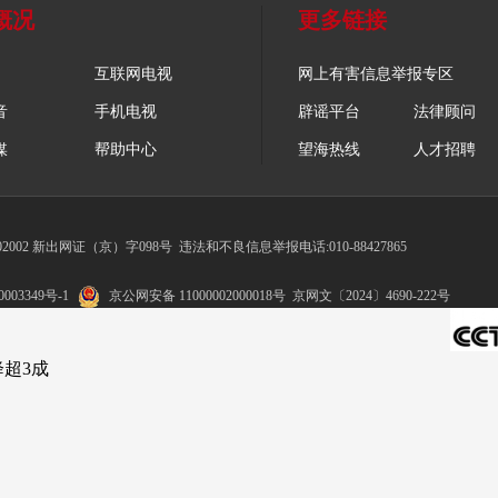
概况
更多链接
互联网电视
网上有害信息举报专区
音
手机电视
辟谣平台
法律顾问
媒
帮助中心
望海热线
人才招聘
002 新出网证（京）字098号
违法和不良信息举报电话:010-88427865
003349号-1
京公网安备 11000002000018号
京网文〔2024〕4690-222号
超3成