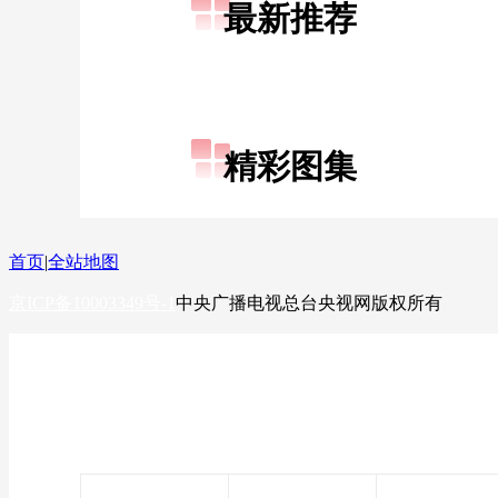
最新推荐
财经
教育
乡村振兴
生态环境
一带一路
大国智造
大国展会
大国保险
云顶对话
精彩图集
CCTV.节目官网
直播
节目单
栏目
片库
首页
|
全站地图
京ICP备10003349号-1
中央广播电视总台
央视网
版权所有