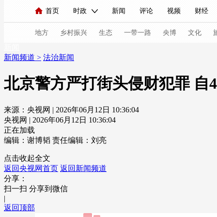
首页
时政
新闻
评论
视频
财经
人民领袖习近平
直播
海外频道
片库
iPanda
栏目大全
联播+
English
中国领导人
节目单
Монгол
听音
央视快评
微视频
习
地方
乡村振兴
生态
一带一路
央博
文化
新闻
新闻频道
>
法治新闻
总台春晚
网络春晚
共产党员网
秧纪录
北京警方严打街头侵财犯罪 自
来源：央视网 | 2026年06月12日 10:36:04
新闻
国内
国际
评论
经济
军事
央视网 | 2026年06月12日 10:36:04
人民领袖习近平
联播+
热解读
天天学习
正在加载
编辑：谢博韬
责任编辑：刘亮
视频
小央视频
小央直播
直播中国
熊猫
点击收起全文
返回央视网首页
返回新闻频道
现场
前线
比划
快看
蓝海中国
新兵
分享：
扫一扫 分享到微信
体育
直播
竞猜
2026年世界杯
2026年
|
返回顶部
VIP会员
CCTV奥林匹克频道
生活体育大会