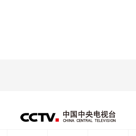
央博
非遗
文化
旅游
科普
健康
乐龄
阅读
云起
超级工厂
智敬中国
全民健康
颜选攻略
海洋
热播榜
总台企业白名单