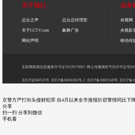
关于我们
业务
总台之声
总台总经理室
央视网
关于CCTV.com
象舞广告
央视影
网站声明
移动传
互联网新闻信息服务许可证10120170003
网上传播视听节目许可证号0102
京ICP证060535号
京ICP备06036302号-2
京ICP备10003349号
京ICP备10
京警方严打街头侵财犯罪 自4月以来全市接报扒窃警情同比下降
分享
扫一扫 分享到微信
手机看