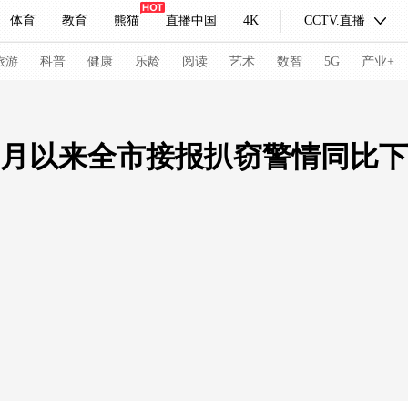
体育
教育
熊猫
直播中国
4K
CCTV.直播
式妙语
主持人
下载央视影音
热解读
天天学习
旅游
科普
健康
乐龄
阅读
艺术
数智
5G
产业+
纪录片网
国家大剧院
大型活动
4月以来全市接报扒窃警情同比下
科技
法治
文娱
人物
公益
图片
习式妙语
央视快评
央视网评
光华锐评
锋面
频道
VR/AR
4K专区
全景新闻
请入列
人生第一次
人生第二次
冬奥会
CBA
NBA
中超
国足
国际足球
网球
综
体育江湖
文化体育
冰雪道路
足球道路