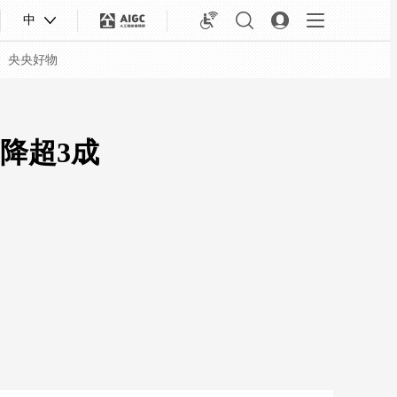
中
央央好物
降超3成
合体育
亚冬会