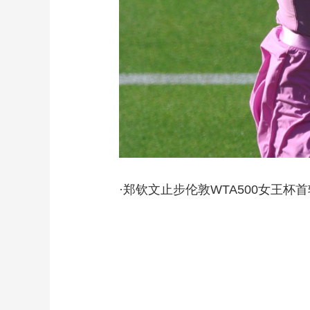
·郑钦文止步伦敦WTA500女王杯