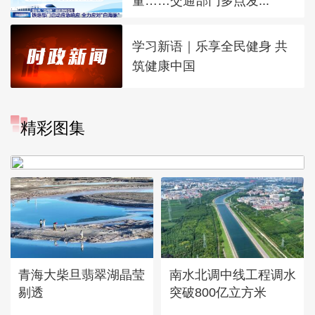
量……交通部门多点发...
学习新语｜乐享全民健身 共
筑健康中国
“大地指纹”奏响夏夜文旅乐
精彩图集
章
青海大柴旦翡翠湖晶莹
南水北调中线工程调水
剔透
突破800亿立方米