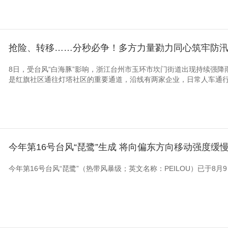
抢险、转移……分秒必争！多方力量勠力同心筑牢防
8日，受台风“白海豚”影响，浙江台州市玉环市坎门街道出现持续强
是红旗社区通往灯塔社区的重要通道，沿线有两家企业，日常人车通行密
今年第16号台风“琵鹭”生成 将向偏东方向移动强度缓
今年第16号台风“琵鹭”（热带风暴级；英文名称：PEILOU）已于8