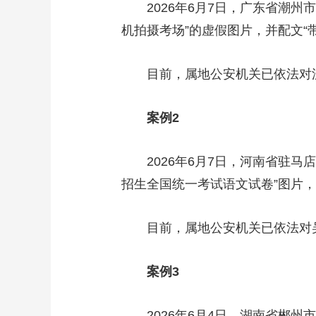
2026年6月7日，广东省潮州市
财经
教育
乡村振兴
生态环境
一带一路
机拍摄考场”的虚假图片，并配文
大国智造
大国展会
大国保险
云顶对话
目前，属地公安机关已依法对沈
案例2
CCTV.节目官网
直播
节目单
栏目
片库
2026年6月7日，河南省驻马店
招生全国统一考试语文试卷”图片
目前，属地公安机关已依法对吴
案例3
2026年6月4日，湖南省郴州