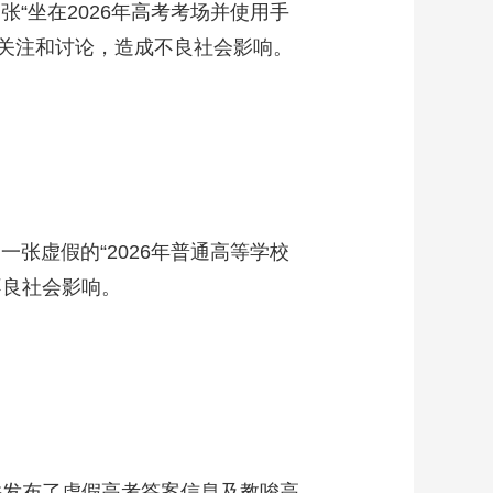
“坐在2026年高考考场并使用手
艺术
汽车
数智
5G
产业+
发关注和讨论，造成不良社会影响。
时尚
天气
才艺
网展
央央好物
张虚假的“2026年普通高等学校
不良社会影响。
并发布了虚假高考答案信息及教唆高