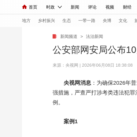
首页
时政
新闻
评论
视频
财经
人民领袖习近平
直播
海外频道
片库
iPanda
栏目大全
联播+
English
中国领导人
节目单
Монгол
听音
央视快评
微视频
习
地方
乡村振兴
生态
一带一路
央博
文化
新闻频道
>
法治新闻
总台春晚
网络春晚
共产党员网
秧纪录
公安部网安局公布1
来源：央视网 | 2026年06月08日 18:38:08
新闻
国内
国际
评论
经济
军事
人民领袖习近平
联播+
热解读
天天学习
央视网消息
：为确保2026
强措施，严查严打涉考类违法犯罪
视频
小央视频
小央直播
直播中国
熊猫
例。
现场
前线
比划
快看
蓝海中国
新兵
体育
直播
案例1
竞猜
2026年世界杯
2026
VIP会员
CCTV奥林匹克频道
生活体育大会