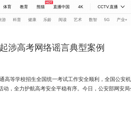
体育
教育
熊猫
直播中国
4K
CCTV.直播
式妙语
主持人
下载央视影音
热解读
天天学习
旅游
科普
健康
乐龄
阅读
艺术
数智
5G
产业+
纪录片网
国家大剧院
大型活动
0起涉高考网络谣言典型案例
科技
法治
文娱
人物
公益
图片
习式妙语
央视快评
央视网评
光华锐评
锋面
年普通高等学校招生全国统一考试工作安全顺利，全国公安
活动，全力护航高考安全平稳有序。今日，公安部网安局
频道
VR/AR
4K专区
全景新闻
请入列
人生第一次
人生第二次
年冬奥会
CBA
NBA
中超
国足
国际足球
网球
综
体育江湖
文化体育
冰雪道路
足球道路