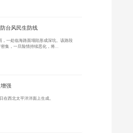
汛防台风民生防线
降雨，一处临海路面塌陷形成深坑。该路段
集，一旦险情持续恶化，将...
慢增强
月9日在西北太平洋洋面上生成。