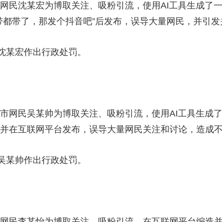
网民沈某宏为博取关注、吸粉引流，使用AI工具生成了一张
央博
非遗
文化
旅游
科普
健康
乐龄
阅读
“带都带了，那发个抖音吧”后发布，误导大量网民，并引
云起
超级工厂
智敬中国
全民健康
颜选攻略
海洋
某宏作出行政处罚。
热播榜
总台企业白名单
市网民吴某帅为博取关注、吸粉引流，使用AI工具生成了一
，并在互联网平台发布，误导大量网民关注和讨论，造成
某帅作出行政处罚。
市网民李某怡为博取关注、吸粉引流，在互联网平台编造