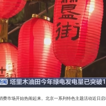
央博
非遗
文化
旅游
科普
健康
乐龄
阅读
云起
超级工厂
智敬中国
全民健康
颜选攻略
海洋
热播榜
总台企业白名单
消费市场开始热闹起来。北京一系列特色主题活动近日启