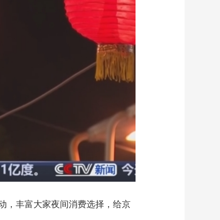
艺术
汽车
数智
5G
产业+
时尚
天气
才艺
网展
央央好物
动，丰富大家夜间消费选择，给京