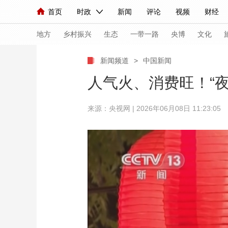
首页
时政
新闻
评论
视频
财经
人民领袖习近平
直播
海外频道
片库
iPanda
栏目大全
联播+
English
中国领导人
节目单
Монгол
听音
央视快评
微视频
习
地方
乡村振兴
生态
一带一路
央博
文化
新闻频道
>
中国新闻
总台春晚
网络春晚
共产党员网
秧纪录
人气火、消费旺！“夜
来源：央视网 | 2026年06月08日 11:23:05
新闻
国内
国际
评论
经济
军事
人民领袖习近平
联播+
热解读
天天学习
视频
小央视频
小央直播
直播中国
熊猫
现场
前线
比划
快看
蓝海中国
新兵
体育
直播
竞猜
2026年世界杯
2026
VIP会员
CCTV奥林匹克频道
生活体育大会