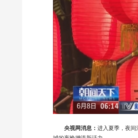
财经
教育
乡村振兴
生态环境
一带一路
大国智造
大国展会
大国保险
云顶对话
CCTV.节目官网
直播
节目单
栏目
片库
央视网消息：
进入夏季，夜间