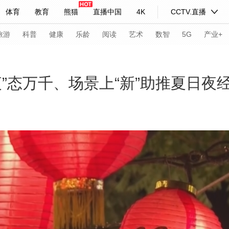
体育
教育
熊猫
直播中国
4K
CCTV.直播
式妙语
主持人
下载央视影音
热解读
天天学习
旅游
科普
健康
乐龄
阅读
艺术
数智
5G
产业+
纪录片网
国家大剧院
大型活动
”态万千、场景上“新”助推夏日夜
科技
法治
文娱
人物
公益
图片
习式妙语
央视快评
央视网评
光华锐评
锋面
频道
VR/AR
4K专区
全景新闻
请入列
人生第一次
人生第二次
年冬奥会
CBA
NBA
中超
国足
国际足球
网球
综
体育江湖
文化体育
冰雪道路
足球道路