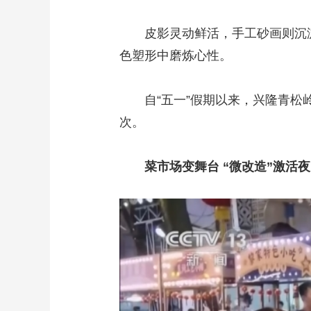
皮影灵动鲜活，手工砂画则沉淀
色塑形中磨炼心性。
自“五一”假期以来，兴隆青松岭水
次。
菜市场变舞台 “微改造”激活