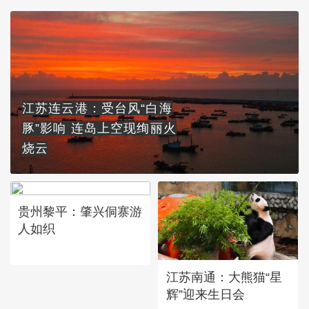
江苏连云港：受台风“白海
豚”影响 连岛上空现绚丽火
烧云
贵州黎平：肇兴侗寨游
人如织
江苏南通：大熊猫“星
辉”迎来生日会