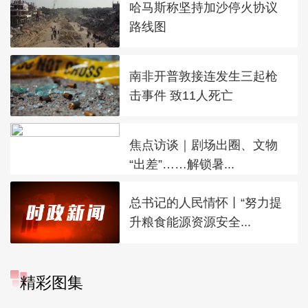
哈马斯称坚持加沙停火协议
路线图
南非开普敦接连发生三起枪
击事件 致11人死亡
焦点访谈｜剧场出圈、文物
“出差”……解锁暑...
总书记的人民情怀丨“努力提
升粮食能源资源安全...
精彩图集
广西昭平: 高山秋茶采摘忙