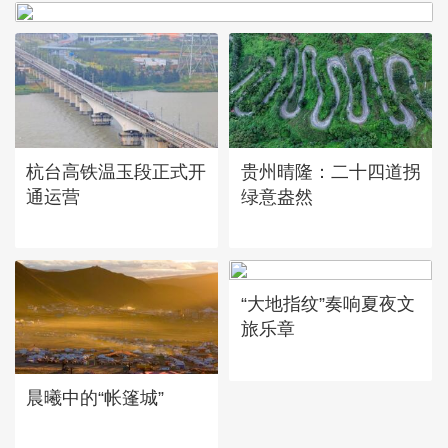
杭台高铁温玉段正式开
贵州晴隆：二十四道拐
通运营
绿意盎然
“大地指纹”奏响夏夜文
旅乐章
晨曦中的“帐篷城”