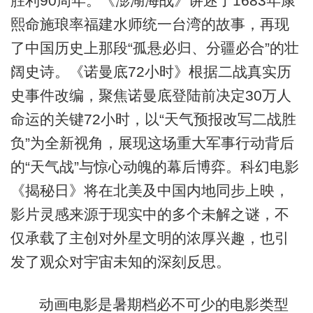
胜利90周年。《澎湖海战》讲述了1683年康
熙命施琅率福建水师统一台湾的故事，再现
了中国历史上那段“孤悬必归、分疆必合”的壮
阔史诗。《诺曼底72小时》根据二战真实历
史事件改编，聚焦诺曼底登陆前决定30万人
命运的关键72小时，以“天气预报改写二战胜
负”为全新视角，展现这场重大军事行动背后
的“天气战”与惊心动魄的幕后博弈。科幻电影
《揭秘日》将在北美及中国内地同步上映，
影片灵感来源于现实中的多个未解之谜，不
仅承载了主创对外星文明的浓厚兴趣，也引
发了观众对宇宙未知的深刻反思。
动画电影是暑期档必不可少的电影类型