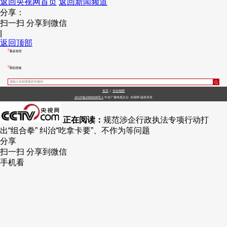
返回央视网首页
返回新闻频道
分享：
财经
教育
乡村振兴
生态环境
一带一路
央博
扫一扫 分享到微信
|
大国智造
大国展会
大国保险
云顶对话
云起
超
返回顶部
最新推荐
精彩图集
首页
|
全站地图
京ICP备10003349号-1
中央广播电视总台
央视网
版权所有
CCTV.节目官网
直播
节目单
栏目
片库
热播榜
正在阅读：
规范涉企行政执法专项行动打
出“组合拳” 纠治“吃拿卡要”、不作为等问题
分享
扫一扫 分享到微信
手机看