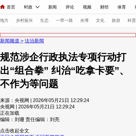
首页
时政
新闻
评论
视频
财经
体育
人民领袖习近平
直播
海外频道
片库
iPanda
栏目大全
联播+
English
中国领导人
节目单
Монгол
听音
央视快评
微视频
习式妙语
主持人
下
地方
乡村振兴
生态
一带一路
央博
文化
旅游
科普
新闻
新闻频道
>
法治新闻
总台春晚
网络春晚
共产党员网
秧纪录
纪录片网
规范涉企行政执法专项行动打
出“组合拳” 纠治“吃拿卡要”、
新闻
国内
国际
评论
经济
军事
科技
法
人民领袖习近平
联播+
热解读
天天学习
习式妙语
不作为等问题
视频
小央视频
小央直播
直播中国
熊猫频道
V
来源：央视网 | 2026年05月21日 12:29:24
现场
前线
比划
快看
蓝海中国
新兵请入列
央视网 | 2026年05月21日 12:29:24
正在加载
编辑：刘珊
责任编辑：刘亮
体育
直播
竞猜
2026年世界杯
2026年冬奥会
点击收起全文
VIP会员
CCTV奥林匹克频道
生活体育大会
体育江湖