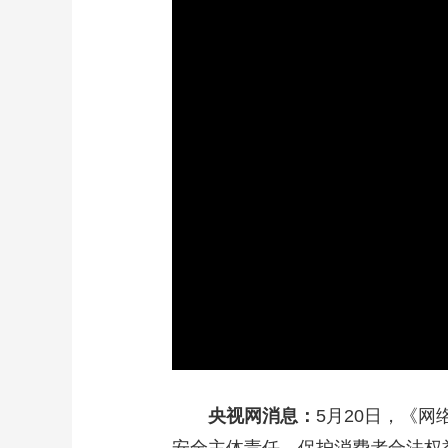
财经
教育
乡村振兴
生态环境
一带一路
大国智造
大国展会
大国保险
云顶对话
CCTV.节目官网
直播
节目单
栏目
片库
央视网消息：
5月20日，《