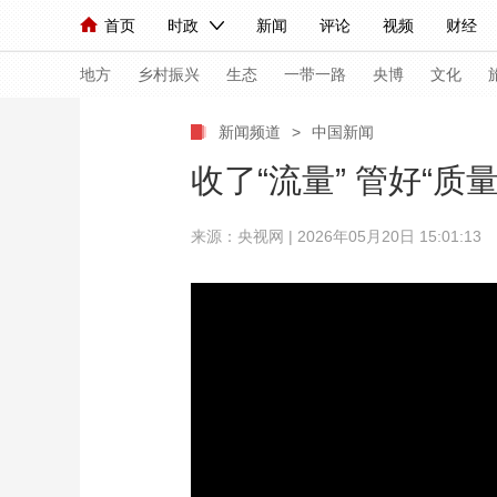
首页
时政
新闻
评论
视频
财经
人民领袖习近平
直播
海外频道
片库
iPanda
栏目大全
联播+
English
中国领导人
节目单
Монгол
听音
央视快评
微视频
习
地方
乡村振兴
生态
一带一路
央博
文化
新闻频道
>
中国新闻
总台春晚
网络春晚
共产党员网
秧纪录
收了“流量” 管好“质
来源：央视网 | 2026年05月20日 15:01:13
新闻
国内
国际
评论
经济
军事
人民领袖习近平
联播+
热解读
天天学习
视频
小央视频
小央直播
直播中国
熊猫
现场
前线
比划
快看
蓝海中国
新兵
体育
直播
竞猜
2026年世界杯
2026
VIP会员
CCTV奥林匹克频道
生活体育大会