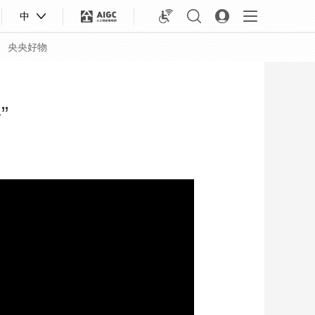
中
央央好物
”
合体育
亚冬会