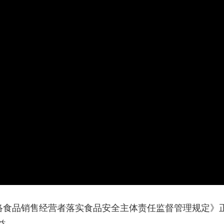
央博
非遗
文化
旅游
科普
健康
乐龄
阅读
云起
超级工厂
智敬中国
全民健康
颜选攻略
海洋
热播榜
总台企业白名单
网络食品销售经营者落实食品安全主体责任监督管理规定》