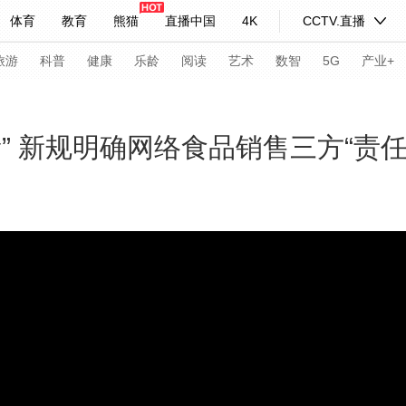
体育
教育
熊猫
直播中国
4K
CCTV.直播
式妙语
主持人
下载央视影音
热解读
天天学习
旅游
科普
健康
乐龄
阅读
艺术
数智
5G
产业+
纪录片网
国家大剧院
大型活动
量” 新规明确网络食品销售三方“责任
科技
法治
文娱
人物
公益
图片
习式妙语
央视快评
央视网评
光华锐评
锋面
频道
VR/AR
4K专区
全景新闻
请入列
人生第一次
人生第二次
年冬奥会
CBA
NBA
中超
国足
国际足球
网球
综
体育江湖
文化体育
冰雪道路
足球道路