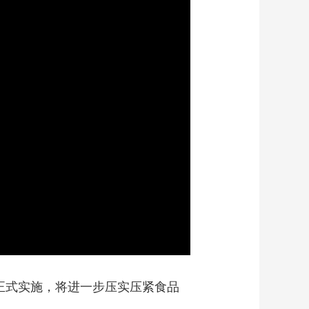
艺术
汽车
数智
5G
产业+
时尚
天气
才艺
网展
央央好物
正式实施，将进一步压实压紧食品