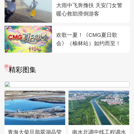
大雨中飞奔搀扶 天安门女警
暖心救助滑倒游客
欢歌一夏！《CMG夏日歌
会》（榆林站）如约而至！
“大地指纹”奏响夏夜文旅乐
精彩图集
章
青海大柴旦翡翠湖晶莹
南水北调中线工程调水