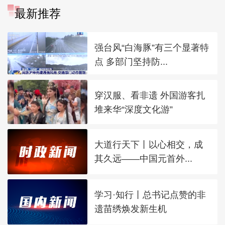
最新推荐
强台风“白海豚”有三个显著特
点 多部门坚持防...
穿汉服、看非遗 外国游客扎
堆来华“深度文化游”
大道行天下丨以心相交，成
其久远——中国元首外...
学习·知行丨总书记点赞的非
遗苗绣焕发新生机