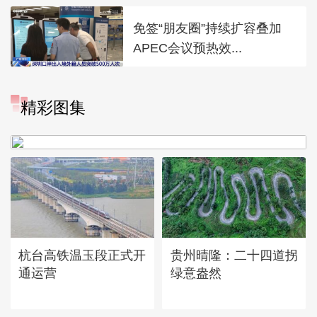
免签“朋友圈”持续扩容叠加
APEC会议预热效...
精彩图集
广西昭平: 高山秋茶采摘忙
杭台高铁温玉段正式开
贵州晴隆：二十四道拐
通运营
绿意盎然