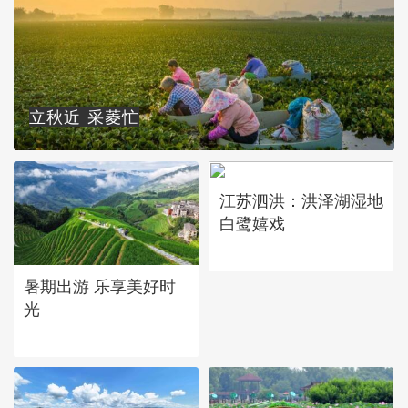
立秋近 采菱忙
江苏泗洪：洪泽湖湿地
白鹭嬉戏
暑期出游 乐享美好时
光