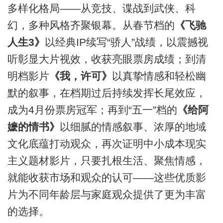
多样化格局——从竞技、谍战到武侠、科
幻，多种风格齐聚银幕。从春节档的
《飞驰
人生3》
以经典IP续写“骄人”战绩，以震撼视
听彰显大片视效，收获亮眼票房成绩；到清
明档影片
《我，许可》
以真挚情感和轻松幽
默的叙事，在档期过后持续发挥长尾效应，
成为4月份票房冠军；再到“五一”档的
《给阿
嬷的情书》
以细腻的情感叙事、浓厚的地域
文化底蕴打动观众，再次证明中小成本现实
主义题材影片，只要扎根生活、聚焦情感，
就能收获市场和观众的认可——这些优质影
片为不同年龄层与家庭观众提供了更为丰富
的选择。