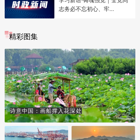
学习新语·铸魂强党｜全党同
志务必不忘初心、牢...
精彩图集
诗意中国：画船撑入花深处