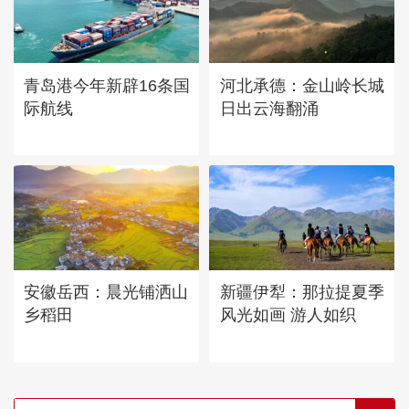
青岛港今年新辟16条国
河北承德：金山岭长城
际航线
日出云海翻涌
安徽岳西：晨光铺洒山
新疆伊犁：那拉提夏季
乡稻田
风光如画 游人如织