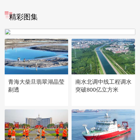
“大地指纹”奏响夏夜文旅乐
精彩图集
章
青海大柴旦翡翠湖晶莹
南水北调中线工程调水
剔透
突破800亿立方米