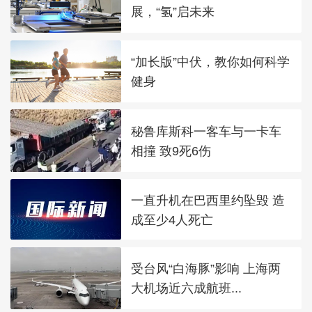
展，“氢”启未来
“加长版”中伏，教你如何科学
健身
秘鲁库斯科一客车与一卡车
相撞 致9死6伤
一直升机在巴西里约坠毁 造
成至少4人死亡
受台风“白海豚”影响 上海两
大机场近六成航班...