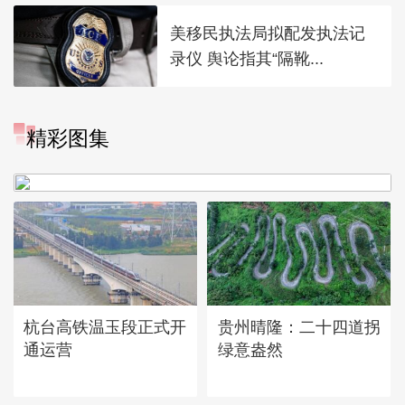
美移民执法局拟配发执法记
录仪 舆论指其“隔靴...
精彩图集
广西昭平: 高山秋茶采摘忙
杭台高铁温玉段正式开
贵州晴隆：二十四道拐
通运营
绿意盎然