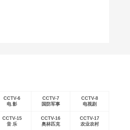
艺术
汽车
数智
5G
产业+
时尚
天气
才艺
网展
央央好物
CCTV-6
CCTV-7
CCTV-8
电 影
国防军事
电视剧
CCTV-15
CCTV-16
CCTV-17
音 乐
奥林匹克
农业农村