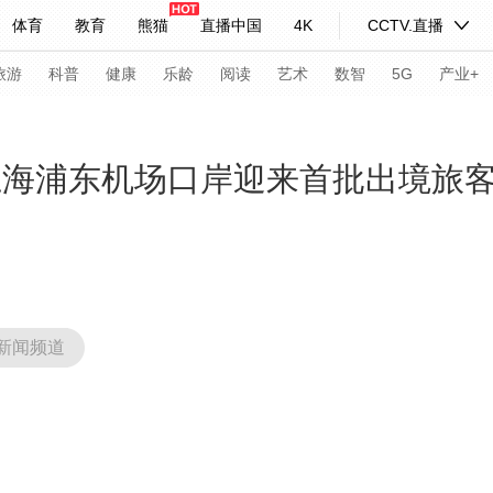
体育
教育
熊猫
直播中国
4K
CCTV.直播
式妙语
主持人
下载央视影音
热解读
天天学习
旅游
科普
健康
乐龄
阅读
艺术
数智
5G
产业+
纪录片网
国家大剧院
大型活动
上海浦东机场口岸迎来首批出境旅
科技
法治
文娱
人物
公益
图片
习式妙语
央视快评
央视网评
光华锐评
锋面
频道
VR/AR
4K专区
全景新闻
新闻频道
请入列
人生第一次
人生第二次
年冬奥会
CBA
NBA
中超
国足
国际足球
网球
综
体育江湖
文化体育
冰雪道路
足球道路