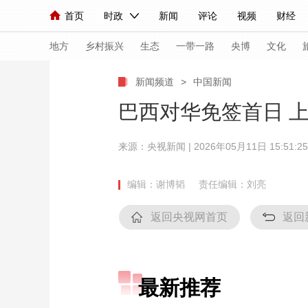
首页
时政
新闻
评论
视频
财经
人民领袖习近平
直播
海外频道
片库
iPanda
栏目大全
联播+
English
中国领导人
节目单
Монгол
听音
央视快评
微视频
习
地方
乡村振兴
生态
一带一路
央博
文化
新闻频道
>
中国新闻
总台春晚
网络春晚
共产党员网
秧纪录
巴西对华免签首日 
来源：
央视新闻
| 2026年05月11日 15:51:25
新闻
国内
国际
评论
经济
军事
人民领袖习近平
联播+
热解读
天天学习
编辑：谢博韬
责任编辑：刘亮
视频
小央视频
小央直播
直播中国
熊猫
返回央视网首页
返回
现场
前线
比划
快看
蓝海中国
新兵
体育
直播
竞猜
2026年世界杯
2026
最新推荐
VIP会员
CCTV奥林匹克频道
生活体育大会