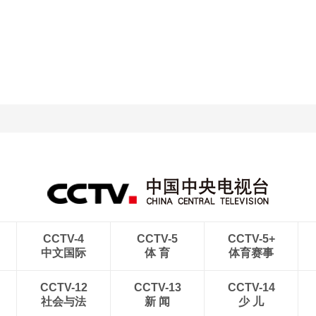
央博
非遗
文化
旅游
科普
健康
乐龄
阅读
云起
超级工厂
智敬中国
全民健康
颜选攻略
海洋
热播榜
总台企业白名单
CCTV-4
CCTV-5
CCTV-5+
中文国际
体 育
体育赛事
CCTV-12
CCTV-13
CCTV-14
社会与法
新 闻
少 儿