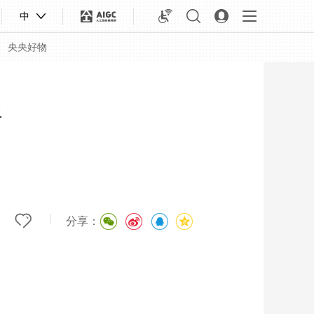
中
央央好物
客
|
分享：
合体育
亚冬会