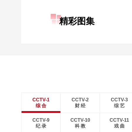
财经
教育
乡村振兴
生态环境
一带一路
精彩图集
大国智造
大国展会
大国保险
云顶对话
CCTV.节目官网
直播
节目单
栏目
片库
CCTV-1
CCTV-2
CCTV-3
综 合
财 经
综 艺
CCTV-9
CCTV-10
CCTV-11
纪 录
科 教
戏 曲