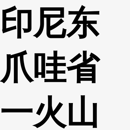
印尼东
财经
教育
乡村振兴
生态环境
一带一路
央博
大国智造
大国展会
大国保险
云顶对话
云起
超
爪哇省
CCTV.节目官网
直播
节目单
栏目
片库
热播榜
一火山