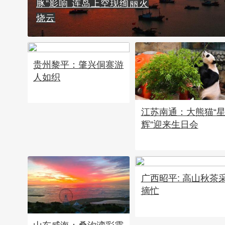
豚”影响 连岛上空现绚丽火
烧云
贵州黎平：肇兴侗寨游
人如织
江苏南通：大熊猫“
辉”迎来生日会
广西昭平: 高山秋茶
摘忙