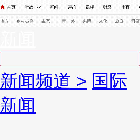
首页
时政
新闻
评论
视频
财经
体育
人民领袖习近平
直播
海外频道
片库
iPanda
栏目大全
联播+
English
中国领导人
节目单
Монгол
听音
央视快评
微视频
习式妙语
主持人
下
地方
乡村振兴
生态
一带一路
央博
文化
旅游
科普
新闻
总台春晚
网络春晚
共产党员网
秧纪录
纪录片网
新闻
国内
国际
评论
经济
军事
科技
法
新闻频道
>
国际
人民领袖习近平
联播+
热解读
天天学习
习式妙语
视频
小央视频
小央直播
直播中国
熊猫频道
V
新闻
现场
前线
比划
快看
蓝海中国
新兵请入列
体育
直播
竞猜
2026年世界杯
2026年冬奥会
VIP会员
CCTV奥林匹克频道
生活体育大会
体育江湖