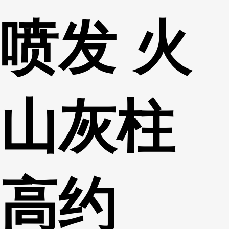
喷发 火
山灰柱
高约