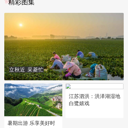
精彩图集
立秋近 采菱忙
江苏泗洪：洪泽湖湿地
白鹭嬉戏
暑期出游 乐享美好时