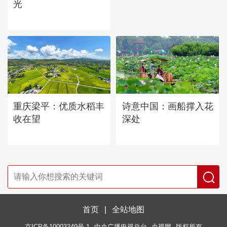
光
重庆梁平：优质水稻丰
诗意中国：画船撑入花
收在望
深处
首页
|
全站地图