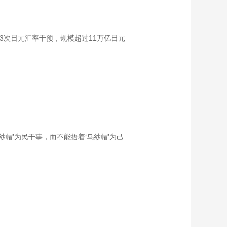
艺术
汽车
数智
5G
产业+
时尚
天气
才艺
网展
央央好物
3次日元汇率干预，规模超过11万亿日元
帽’为民干事，而不能捂着‘乌纱帽’为己