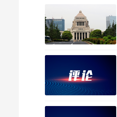
财经
教育
乡村振兴
生态环境
一带一路
大国智造
大国展会
大国保险
云顶对话
CCTV.节目官网
直播
节目单
栏目
片库