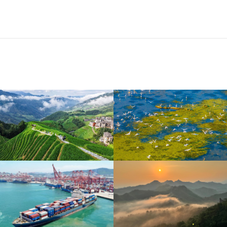
江苏泗洪：洪泽湖湿地白
暑期出游 乐享美好时光
鹭嬉戏