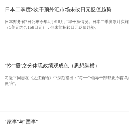
日本二季度3次干预外汇市场未改日元贬值趋势
央博
非遗
文化
旅游
科普
健康
乐龄
阅读
云起
超级工厂
智敬中国
全民健康
颜选攻略
海洋
日本财务省7日公布今年4月至6月汇率干预情况。日本二季度累计实施
（1美元约合158日元），但未能扭转日元贬值趋势。
热播榜
总台企业白名单
“拎”“捂”之分体现政绩观成色（思想纵横）
习近平同志在《之江新语》中深刻指出：“每一个领导干部都要拎着‘乌纱
做‘官’。
“家事”与“国事”