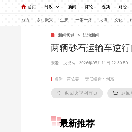
首页
时政
新闻
评论
视频
财经
人民领袖习近平
直播
海外频道
片库
iPanda
栏目大全
联播+
English
中国领导人
节目单
Монгол
听音
央视快评
微视频
习
地方
乡村振兴
生态
一带一路
央博
文化
新闻频道
>
法治新闻
总台春晚
网络春晚
共产党员网
秧纪录
两辆砂石运输车逆行闯
来源：央视网 | 2026年05月11日 22:30:50
新闻
国内
国际
评论
经济
军事
人民领袖习近平
联播+
热解读
天天学习
编辑：黄佐春
责任编辑：刘亮
视频
小央视频
小央直播
直播中国
熊猫
返回央视网首页
返回
现场
前线
比划
快看
蓝海中国
新兵
体育
直播
竞猜
2026年世界杯
2026
最新推荐
VIP会员
CCTV奥林匹克频道
生活体育大会