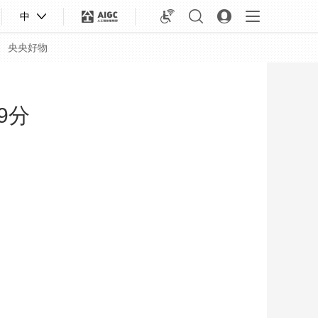
中
央央好物
9分
合体育
亚冬会