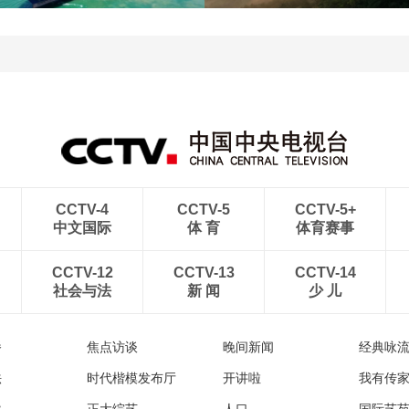
青岛港今年新辟16条国际
河北承德：金山岭长城日
航线
出云海翻涌
CCTV-4
CCTV-5
CCTV-5+
中文国际
体 育
体育赛事
CCTV-12
CCTV-13
CCTV-14
社会与法
新 闻
少 儿
播
焦点访谈
晚间新闻
经典咏
法
时代楷模发布厅
开讲啦
我有传