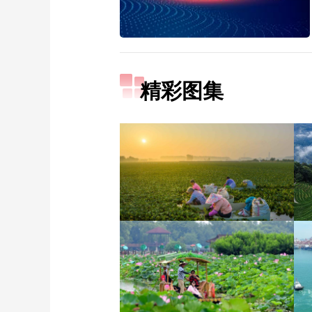
精彩图集
立秋近 采菱忙