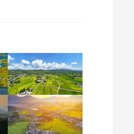
重庆梁平：优质水稻丰收
在望