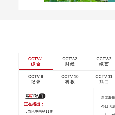
诗意中国：画船撑入花深
处
CCTV-1
CCTV-2
CCTV-3
综 合
财 经
综 艺
CCTV-9
CCTV-10
CCTV-11
纪 录
科 教
戏 曲
新闻联
正在播出：
今日说
兵自风中来第11集