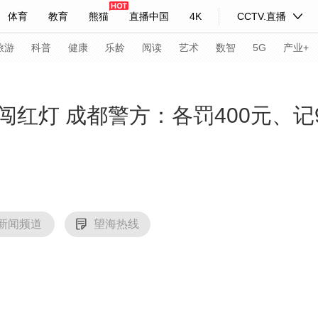
体育
教育
熊猫
直播中国
4K
CCTV.直播
式妙语
主持人
下载央视影音
热解读
天天学习
旅游
科普
健康
乐龄
阅读
艺术
数智
5G
产业+
纪录片网
国家大剧院
大型活动
红灯 成都警方：各罚400元、记
科技
法治
文娱
人物
公益
图片
习式妙语
央视快评
央视网评
光华锐评
锋面
频道
VR/AR
4K专区
全景新闻
新闻频道
望海热线
请入列
人生第一次
人生第二次
年冬奥会
CBA
NBA
中超
国足
国际足球
网球
综
体育江湖
文化体育
冰雪道路
足球道路