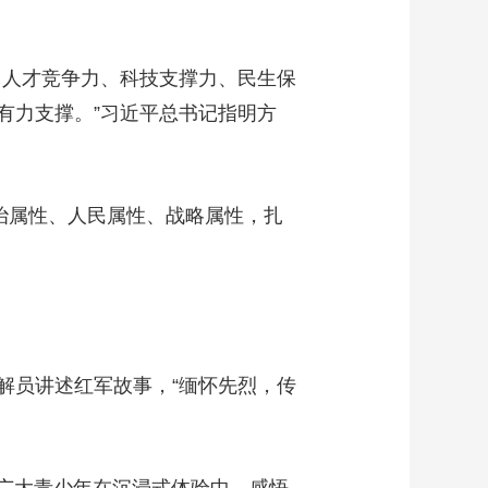
艺术
汽车
数智
5G
产业+
时尚
天气
才艺
网展
央央好物
人才竞争力、科技支撑力、民生保
有力支撑。”习近平总书记指明方
治属性、人民属性、战略属性，扎
员讲述红军故事，“缅怀先烈，传