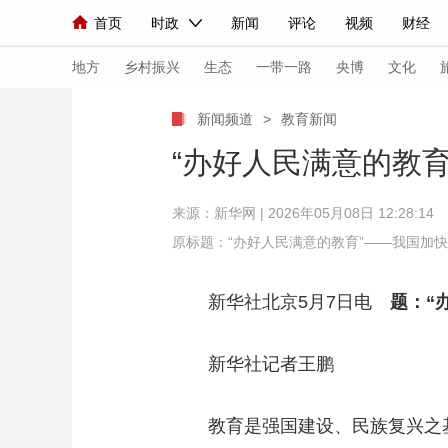
首页
时政
新闻
评论
视频
财经
人民领袖习近平
直播
海外频道
片库
iPanda
栏目大全
联播+
English
中国领导人
节目单
Монгол
听音
央视快评
微视频
习
地方
乡村振兴
生态
一带一路
央博
文化
新闻频道
>
教育新闻
总台春晚
网络春晚
共产党员网
秧纪录
“办好人民满意的教
来源：
新华网
| 2026年05月08日 12:28:14
新闻
国内
国际
评论
经济
军事
原标题：“办好人民满意的教育”——我国加
人民领袖习近平
联播+
热解读
天天学习
新华社北京5月7日电
题：“
视频
小央视频
小央直播
直播中国
熊猫
现场
前线
比划
快看
蓝海中国
新兵
新华社记者王鹏
体育
直播
竞猜
2026年世界杯
2026
教育是强国建设、民族复兴之基。
VIP会员
CCTV奥林匹克频道
生活体育大会