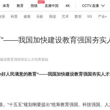
体育
教育
熊猫
直播中国
4K
CCTV.直播
式妙语
主持人
下载央视影音
热解读
天天学习
旅游
科普
健康
乐龄
阅读
艺术
数智
5G
产业+
纪录片网
国家大剧院
大型活动
育”——我国加快建设教育强国夯实
科技
法治
文娱
人物
公益
图片
快建设教育强国夯实人才培养基础
习式妙语
央视快评
央视网评
光华锐评
锋面
办好人民满意的教育”——我国加快建设教育强国夯实人
频道
VR/AR
4K专区
全景新闻
请入列
人生第一次
人生第二次
年冬奥会
CBA
NBA
中超
国足
国际足球
网球
综
“十五五”规划纲要提出“统筹教育强国、科技强国、人
体育江湖
文化体育
冰雪道路
足球道路