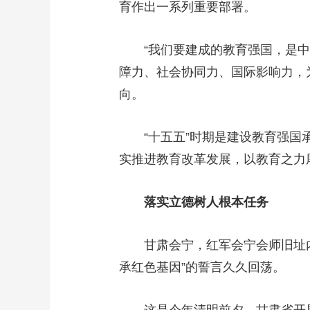
育作出一系列重要部署。
财经
教育
乡村振兴
生态环境
一带一路
大国智造
大国展会
大国保险
云顶对话
“我们要建成的教育强国，是中
障力、社会协同力、国际影响力，
向。
“十五五”时期是建设教育强国承
CCTV.节目官网
直播
节目单
栏目
片库
实推进教育改革发展，以教育之力
落实立德树人根本任务
甘肃会宁，红军会宁会师旧址内
承红色基因”的誓言久久回荡。