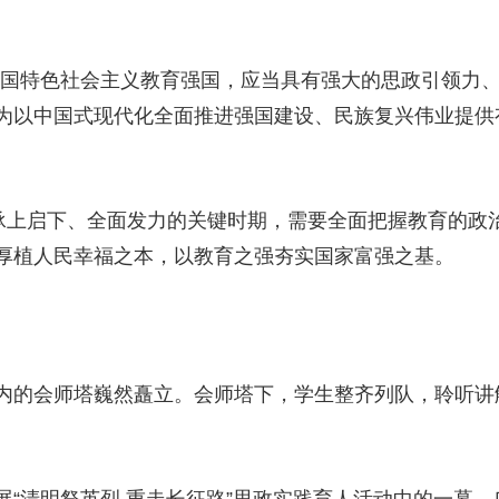
央博
非遗
文化
旅游
科普
健康
乐龄
阅读
云起
超级工厂
智敬中国
全民健康
颜选攻略
海洋
国特色社会主义教育强国，应当具有强大的思政引领力、
为以中国式现代化全面推进强国建设、民族复兴伟业提供
上启下、全面发力的关键时期，需要全面把握教育的政
热播榜
总台企业白名单
厚植人民幸福之本，以教育之强夯实国家富强之基。
的会师塔巍然矗立。会师塔下，学生整齐列队，聆听讲解