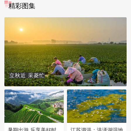
精彩图集
立秋近 采菱忙
暑期出游 乐享美好时
江苏泗洪：洪泽湖湿地