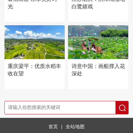
光
白鹭嬉戏
重庆梁平：优质水稻丰
诗意中国：画船撑入花
收在望
深处
首页
|
全站地图