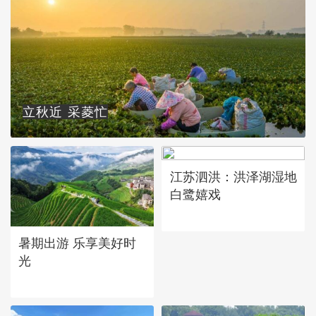
立秋近 采菱忙
江苏泗洪：洪泽湖湿地
白鹭嬉戏
暑期出游 乐享美好时
光