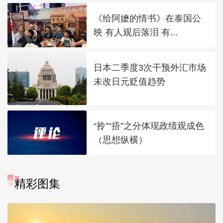
《给阿嬷的情书》在泰国公
映 有人观后落泪 有...
日本二季度3次干预外汇市场
未改日元贬值趋势
“拎”“捂”之分体现政绩观成色
（思想纵横）
精彩图集