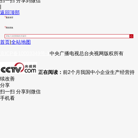
扫一扫 分享到微信
|
财经
教育
乡村振兴
生态环境
一带一路
央博
返回顶部
最新推荐
大国智造
大国展会
大国保险
云顶对话
云起
超
精彩图集
首页
|
全站地图
京ICP备10003349号-1
中央广播电视总台
央视网
版权所有
CCTV.节目官网
直播
节目单
栏目
片库
热播榜
正在阅读：
前2个月我国中小企业生产经营持
续改善
分享
扫一扫 分享到微信
手机看