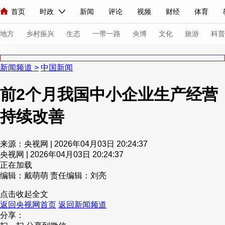
首页
时政
新闻
评论
视频
财经
体育
人民领袖习近平
直播
海外频道
片库
iPanda
栏目大全
联播+
English
中国领导人
节目单
Монгол
听音
央视快评
微视频
习式妙语
主持人
下
地方
乡村振兴
生态
一带一路
央博
文化
旅游
科普
新闻
新闻频道
>
中国新闻
总台春晚
网络春晚
共产党员网
秧纪录
纪录片网
前2个月我国中小企业生产经营
持续改善
新闻
国内
国际
评论
经济
军事
科技
法
人民领袖习近平
联播+
热解读
天天学习
习式妙语
来源：央视网 | 2026年04月03日 20:24:37
央视网 | 2026年04月03日 20:24:37
视频
小央视频
小央直播
直播中国
熊猫频道
V
正在加载
现场
前线
比划
快看
蓝海中国
新兵请入列
编辑：戴萌萌
责任编辑：刘亮
点击收起全文
体育
直播
竞猜
2026年世界杯
2026年冬奥会
返回央视网首页
返回新闻频道
分享：
VIP会员
CCTV奥林匹克频道
生活体育大会
体育江湖