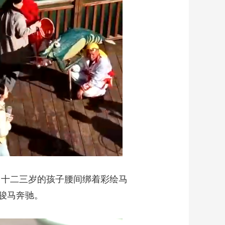
。十二三岁的孩子腰间绑着彩绘马
骏马奔驰。