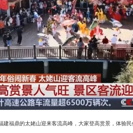
央博
非遗
文化
旅游
科普
健康
乐龄
阅读
云起
超级工厂
智敬中国
全民健康
颜选攻略
海洋
热播榜
总台企业白名单
福建福鼎的太姥山迎来客流高峰，大家登高赏景，体验民