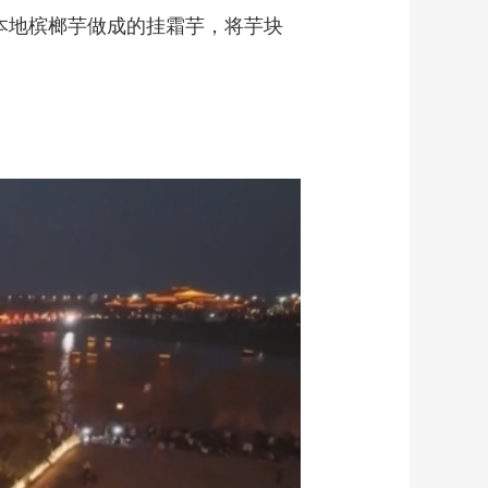
本地槟榔芋做成的挂霜芋，将芋块