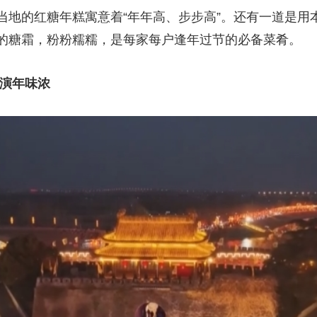
当地的红糖年糕寓意着“年年高、步步高”。还有一道是用
的糖霜，粉粉糯糯，是每家每户逢年过节的必备菜肴。
展演年味浓