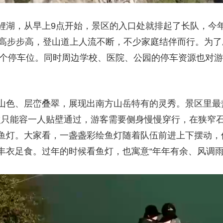
鲤湖，从早上9点开始，景区的入口处就排起了长队，今
登高步步高，登山道上人流不断，不少家庭结伴而行。为
00个停车位。同时周边学校、医院、公园的停车资源也对
山色、层峦叠翠，展现出南方山岳特有的灵秀。景区里最
一次只能容一人贴壁通过，游客需要侧身慢慢穿行，在狭窄
鱼灯。大家看，一盏盏彩绘鱼灯随着队伍前进上下摆动，
丰衣足食。过年的时候看鱼灯，也寓意“年年有余、风调雨