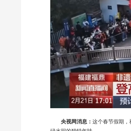
财经
教育
乡村振兴
生态环境
一带一路
大国智造
大国展会
大国保险
云顶对话
CCTV.节目官网
直播
节目单
栏目
片库
央视网消息：
这个春节假期，