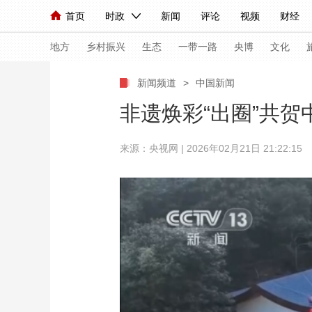
首页
时政
新闻
评论
视频
财经
人民领袖习近平
直播
海外频道
片库
iPanda
栏目大全
联播+
English
中国领导人
节目单
Монгол
听音
央视快评
微视频
习
地方
乡村振兴
生态
一带一路
央博
文化
新闻频道
>
中国新闻
总台春晚
网络春晚
共产党员网
秧纪录
非遗焕彩“出圈”共
来源：央视网 | 2026年02月21日 21:22:15
新闻
国内
国际
评论
经济
军事
人民领袖习近平
联播+
热解读
天天学习
视频
小央视频
小央直播
直播中国
熊猫
现场
前线
比划
快看
蓝海中国
新兵
体育
直播
竞猜
2026年世界杯
2026
VIP会员
CCTV奥林匹克频道
生活体育大会