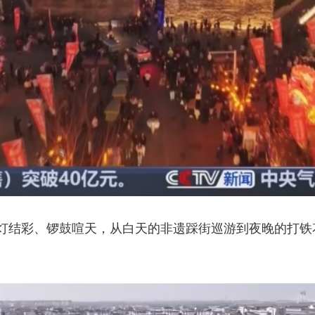
灯结彩、锣鼓喧天，从白天的非遗踩街巡游到夜晚的打铁