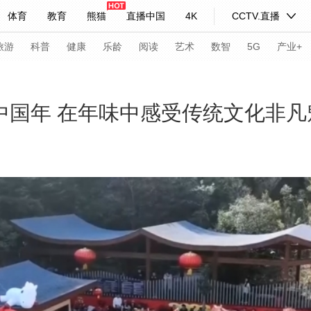
体育
教育
熊猫
直播中国
4K
CCTV.直播
式妙语
主持人
下载央视影音
热解读
天天学习
旅游
科普
健康
乐龄
阅读
艺术
数智
5G
产业+
纪录片网
国家大剧院
大型活动
贺中国年 在年味中感受传统文化非凡
科技
法治
文娱
人物
公益
图片
习式妙语
央视快评
央视网评
光华锐评
锋面
频道
VR/AR
4K专区
全景新闻
请入列
人生第一次
人生第二次
年冬奥会
CBA
NBA
中超
国足
国际足球
网球
综
体育江湖
文化体育
冰雪道路
足球道路