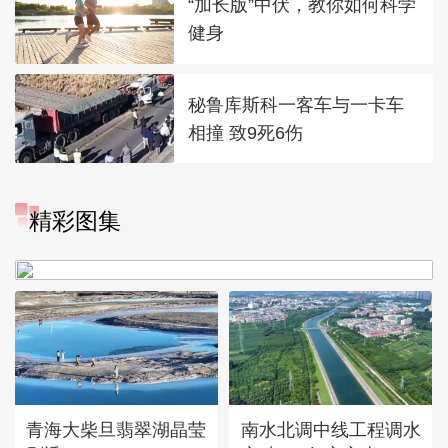
“加长版”中伏，教你如何科学
健身
秘鲁库斯科一客车与一卡车
相撞 致9死6伤
“大地指纹”奏响夏夜文旅乐
精彩图集
章
青海大柴旦翡翠湖晶莹
南水北调中线工程调水