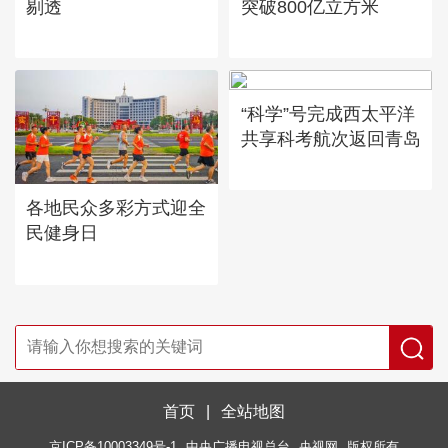
剔透
突破800亿立方米
“科学”号完成西太平洋
共享科考航次返回青岛
各地民众多彩方式迎全
民健身日
首页
|
全站地图
京ICP备10003349号-1
中央广播电视总台
央视网
版权所有