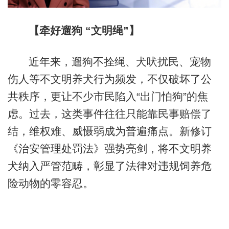
【牵好遛狗 “文明绳”】
近年来，遛狗不拴绳、犬吠扰民、宠物
伤人等不文明养犬行为频发，不仅破坏了公
共秩序，更让不少市民陷入“出门怕狗”的焦
虑。过去，这类事件往往只能靠民事赔偿了
结，维权难、威慑弱成为普遍痛点。新修订
《治安管理处罚法》强势亮剑，将不文明养
犬纳入严管范畴，彰显了法律对违规饲养危
险动物的零容忍。