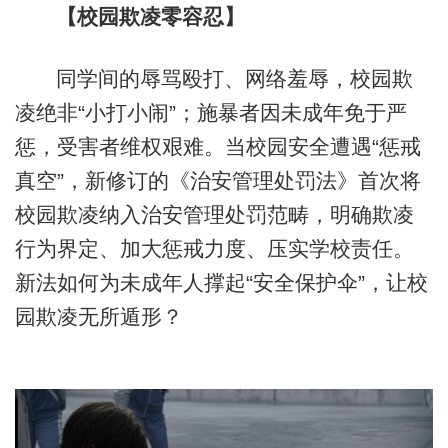
【校园欺凌零容忍】
同学间的辱骂殴打、网络羞辱，校园欺
凌绝非“小打小闹”；施暴者因未成年免于严
惩，受害者维权艰难。当校园安全遭遇“惩戒
真空”，新修订的《治安管理处罚法》首次将
校园欺凌纳入治安管理处罚范畴，明确欺凌
行为界定、加大惩戒力度、压实学校责任。
新法如何为未成年人撑起“安全保护伞”，让校
园欺凌无所遁形？