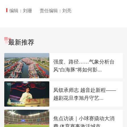
编辑：刘珊
责任编辑：刘亮
最新推荐
强度、路径……气象分析台
风“白海豚”将如何影...
凤钗承师志 越音赴新程——
越剧花旦李旭丹守艺...
焦点访谈｜小球赛撬动大消
费 体育赛事激活城市...