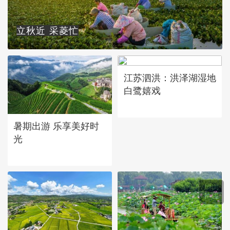
立秋近 采菱忙
江苏泗洪：洪泽湖湿地
白鹭嬉戏
暑期出游 乐享美好时
光