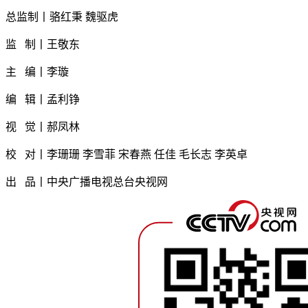
总监制丨骆红秉 魏驱虎
监 制丨王敬东
主 编丨李璇
编 辑丨孟利铮
视 觉丨郝凤林
校 对丨李珊珊 李雪菲 宋春燕 任佳 毛长志 李英卓
出 品丨中央广播电视总台央视网