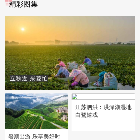
精彩图集
立秋近 采菱忙
江苏泗洪：洪泽湖湿地
白鹭嬉戏
暑期出游 乐享美好时