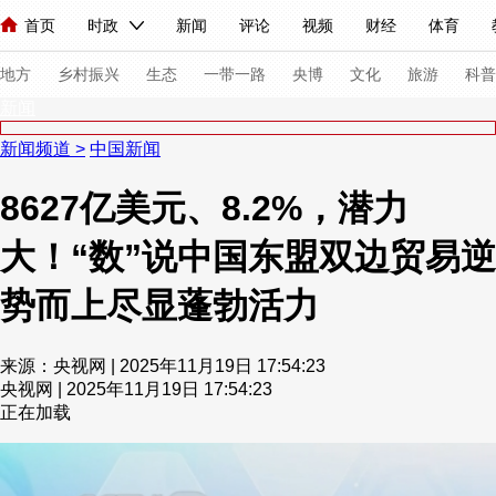
首页
时政
新闻
评论
视频
财经
体育
人民领袖习近平
直播
海外频道
片库
iPanda
栏目大全
联播+
English
中国领导人
节目单
Монгол
听音
央视快评
微视频
习式妙语
主持人
下
地方
乡村振兴
生态
一带一路
央博
文化
旅游
科普
新闻
新闻频道
>
中国新闻
总台春晚
网络春晚
共产党员网
秧纪录
纪录片网
8627亿美元、8.2%，潜力
大！“数”说中国东盟双边贸易逆
新闻
国内
国际
评论
经济
军事
科技
法
人民领袖习近平
联播+
热解读
天天学习
习式妙语
势而上尽显蓬勃活力
视频
小央视频
小央直播
直播中国
熊猫频道
V
来源：央视网 | 2025年11月19日 17:54:23
现场
前线
比划
快看
蓝海中国
新兵请入列
央视网 | 2025年11月19日 17:54:23
正在加载
体育
直播
竞猜
2026年世界杯
2026年冬奥会
VIP会员
CCTV奥林匹克频道
生活体育大会
体育江湖