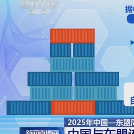
财经
教育
乡村振兴
生态环境
一带一路
央博
大国智造
大国展会
大国保险
云顶对话
云起
超
CCTV.节目官网
直播
节目单
栏目
片库
热播榜