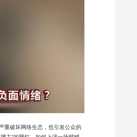
艺术
汽车
数智
5G
产业+
时尚
天气
才艺
网展
央央好物
严重破坏网络生态，也引发公众的