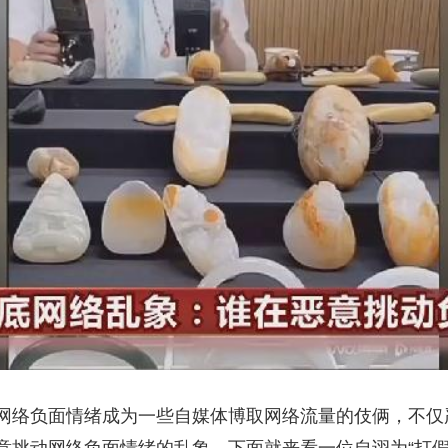
央博
非遗
文化
旅游
科普
健康
乐龄
阅读
云起
超级工厂
智敬中国
全民健康
颜选攻略
海洋
热播榜
总台企业白名单
网络负面情绪成为一些自媒体博取网络流量的伎俩，不仅