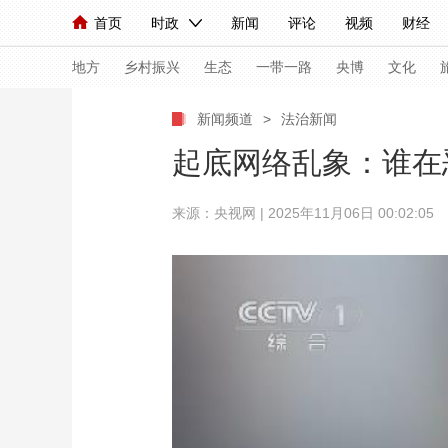
首页
时政
新闻
评论
视频
财经
人民领袖习近平
直播
海外频道
片库
iPanda
栏目大全
联播+
English
中国领导人
节目单
Монгол
听音
央视快评
微视频
习
地方
乡村振兴
生态
一带一路
央博
文化
新闻频道
>
法治新闻
总台春晚
网络春晚
共产党员网
秧纪录
起底网络乱象：谁在
来源：央视网 | 2025年11月06日 00:02:05
新闻
国内
国际
评论
经济
军事
人民领袖习近平
联播+
热解读
天天学习
视频
小央视频
小央直播
直播中国
熊猫
现场
前线
比划
快看
蓝海中国
新兵
体育
直播
竞猜
2026年世界杯
2026
VIP会员
CCTV奥林匹克频道
生活体育大会