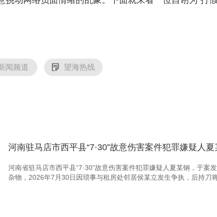
意挑动网络负面情绪的乱象。下面就来看一位自诩为“打假
新闻频道
望海热线
河南驻马店市西平县“7·30”故意伤害案件犯罪嫌疑人
河南省驻马店市西平县“7·30”故意伤害案件犯罪嫌疑人夏某钢，于
杂物，2026年7月30日因琐事与租房处邻居侯某立发生争执，后持刀