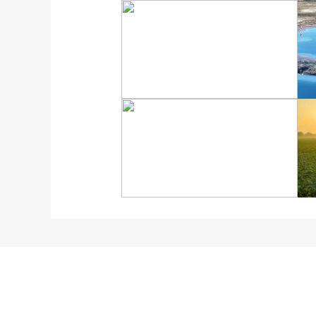
“大地指纹”奏响夏夜文旅
乐章
“科学”号完成西太平洋共
享科考航次返回青岛