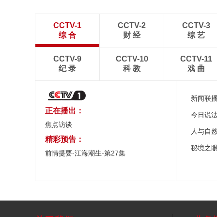
CCTV-1
CCTV-2
CCTV-3
综 合
财 经
综 艺
CCTV-9
CCTV-10
CCTV-11
纪 录
科 教
戏 曲
新闻联
正在播出：
今日说
焦点访谈
人与自
精彩预告：
秘境之
前情提要-江海潮生-第27集