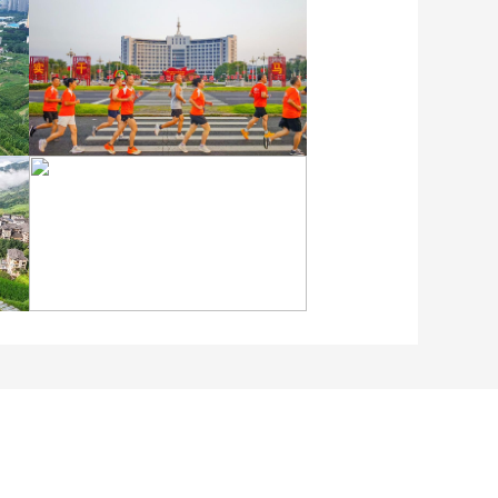
各地民众多彩方式迎全民
健身日
江苏泗洪：洪泽湖湿地白
鹭嬉戏