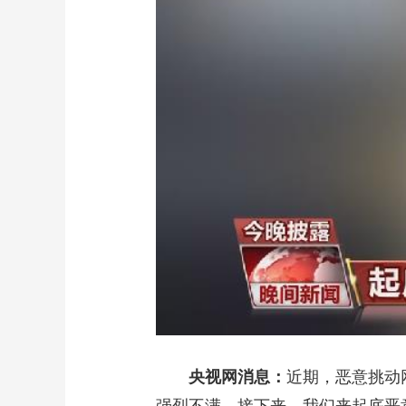
财经
教育
乡村振兴
生态环境
一带一路
大国智造
大国展会
大国保险
云顶对话
CCTV.节目官网
直播
节目单
栏目
片库
央视网消息：
近期，恶意挑动