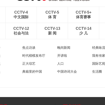
CCTV-4
CCTV-5
CCTV-5+
中文国际
体 育
体育赛事
CCTV-12
CCTV-13
CCTV-14
社会与法
新 闻
少 儿
播
焦点访谈
晚间新闻
经典咏
法
时代楷模发布厅
开讲啦
我有传
然
正大综艺
人口
国际艺
眼
典籍里的中国
中国诗词大会
生活圈