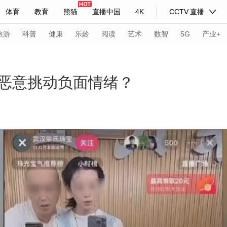
体育
教育
熊猫
直播中国
4K
CCTV.直播
式妙语
主持人
下载央视影音
热解读
天天学习
旅游
科普
健康
乐龄
阅读
艺术
数智
5G
产业+
纪录片网
国家大剧院
大型活动
恶意挑动负面情绪？
科技
法治
文娱
人物
公益
图片
习式妙语
央视快评
央视网评
光华锐评
锋面
频道
VR/AR
4K专区
全景新闻
请入列
人生第一次
人生第二次
年冬奥会
CBA
NBA
中超
国足
国际足球
网球
综
体育江湖
文化体育
冰雪道路
足球道路