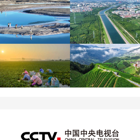
青海大柴旦翡翠湖晶莹剔
南水北调中线工程调水突
透
破800亿立方米
立秋近 采菱忙
暑期出游 乐享美好时光