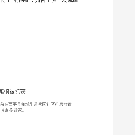
博主”的网红，如何上演一场贼喊
夏某钢被抓获
案发前在西平县柏城街道侯园社区租房放置
将其刺伤致死。