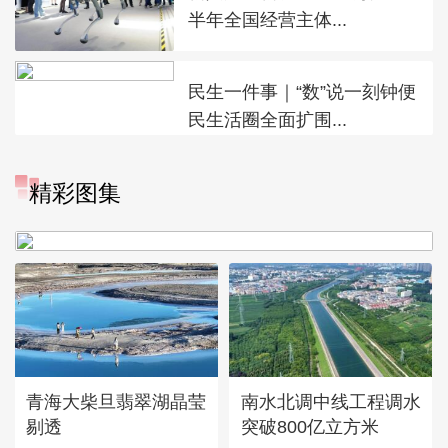
半年全国经营主体...
民生一件事｜“数”说一刻钟便
民生活圈全面扩围...
“大地指纹”奏响夏夜文旅乐
精彩图集
章
青海大柴旦翡翠湖晶莹
南水北调中线工程调水
剔透
突破800亿立方米