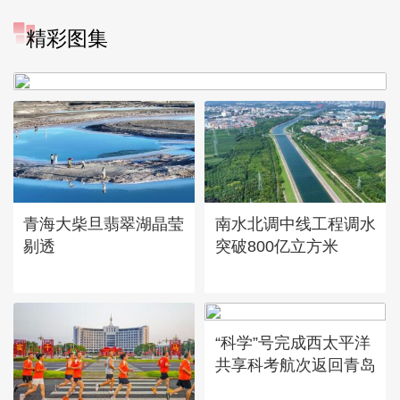
“大地指纹”奏响夏夜文旅乐
精彩图集
章
青海大柴旦翡翠湖晶莹
南水北调中线工程调水
剔透
突破800亿立方米
“科学”号完成西太平洋
共享科考航次返回青岛