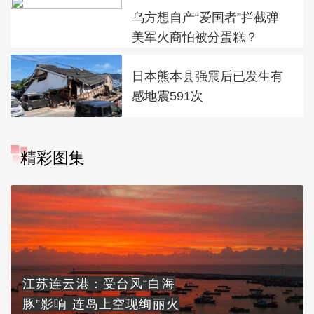
乌方想自产“爱国者”拦截弹
美军火商怕被分蛋糕？
日本熊本县强震后已发生有
感地震591次
精彩图集
江苏连云港：受台风“白海
豚”影响 连岛上空现绚丽火