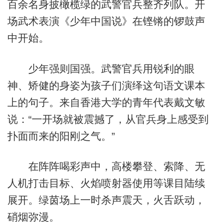
百余名身披橄榄绿的武警官兵整齐列队。开
场武术表演《少年中国说》在铿锵的锣鼓声
中开始。
少年强则国强。武警官兵用锐利的眼
神、矫健的身姿为孩子们演绎这句语文课本
上的句子。来自香港大学的青年代表戴文敏
说：“一开场就被震撼了，从官兵身上感受到
扑面而来的阳刚之气。”
在阵阵喝彩声中，高楼攀登、索降、无
人机打击目标、火焰喷射器使用等课目陆续
展开。绿茵场上一时杀声震天，火舌跃动，
硝烟弥漫。