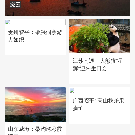
烧云
贵州黎平：肇兴侗寨游
人如织
江苏南通：大熊猫“星
辉”迎来生日会
广西昭平: 高山秋茶采
摘忙
山东威海：桑沟湾彩霞