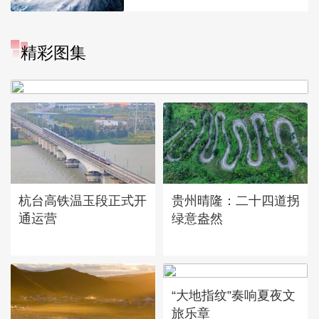
精彩图集
广西昭平: 高山秋茶采摘忙
杭台高铁温玉段正式开
贵州晴隆：二十四道拐
通运营
绿意盎然
“大地指纹”奏响夏夜文
旅乐章