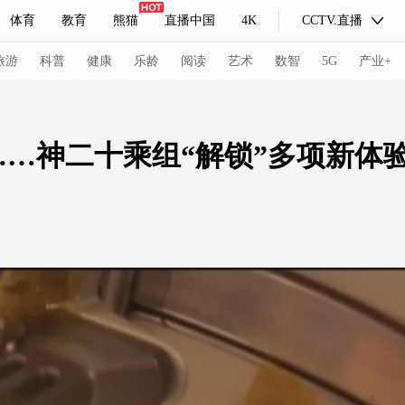
体育
教育
熊猫
直播中国
4K
CCTV.直播
式妙语
主持人
下载央视影音
热解读
天天学习
旅游
科普
健康
乐龄
阅读
艺术
数智
5G
产业+
纪录片网
国家大剧院
大型活动
…神二十乘组“解锁”多项新体
科技
法治
文娱
人物
公益
图片
习式妙语
央视快评
央视网评
光华锐评
锋面
频道
VR/AR
4K专区
全景新闻
请入列
人生第一次
人生第二次
冬奥会
CBA
NBA
中超
国足
国际足球
网球
综
体育江湖
文化体育
冰雪道路
足球道路