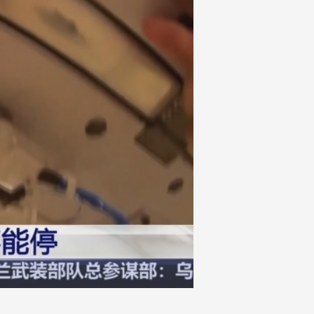
艺术
汽车
数智
5G
产业+
时尚
天气
才艺
网展
央央好物