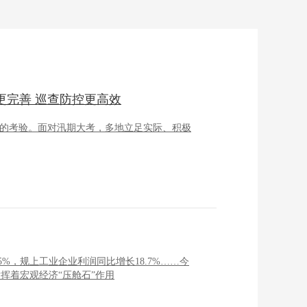
更完善 巡查防控更高效
峻的考验。面对汛期大考，多地立足实际、积极
%，规上工业企业利润同比增长18.7%……今
挥着宏观经济“压舱石”作用