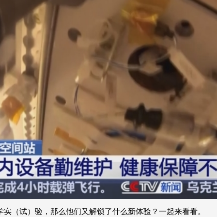
央博
非遗
文化
旅游
科普
健康
乐龄
阅读
云起
超级工厂
智敬中国
全民健康
颜选攻略
海洋
热播榜
总台企业白名单
学实（试）验，那么他们又解锁了什么新体验？一起来看看。