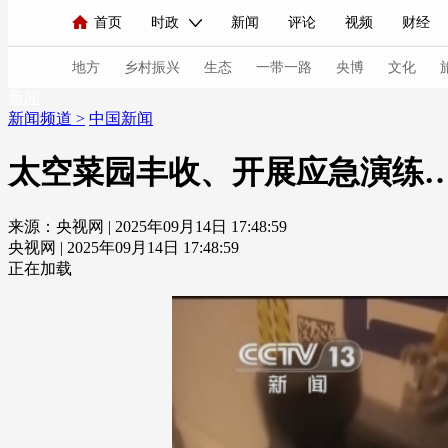
首页
时政
新闻
评论
视频
财经
人民领袖习近平
直播
海外频道
片库
iPanda
栏目大全
联播+
English
中国领导人
节目单
Монгол
听音
央视快评
微视频
习
地方
乡村振兴
生态
一带一路
央博
文化
新闻
新闻频道
>
中国新闻
总台春晚
网络春晚
共产党员网
秧纪录
太空菜园丰收、开展应急演练…
来源：央视网 | 2025年09月14日 17:48:59
新闻
国内
国际
评论
经济
军事
央视网 | 2025年09月14日 17:48:59
人民领袖习近平
联播+
热解读
天天学习
正在加载
视频
小央视频
小央直播
直播中国
熊猫
现场
前线
比划
快看
蓝海中国
新兵
体育
直播
竞猜
2026年世界杯
2026年
VIP会员
CCTV奥林匹克频道
生活体育大会