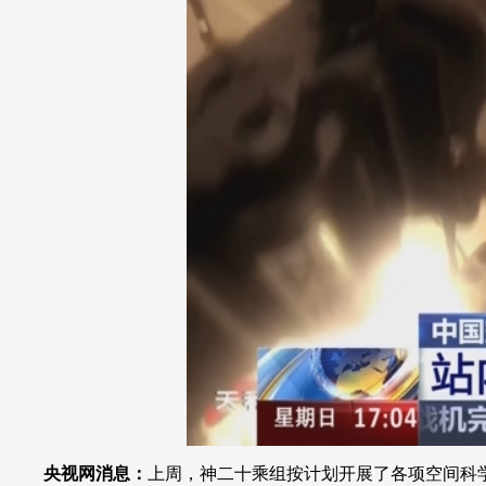
财经
教育
乡村振兴
生态环境
一带一路
大国智造
大国展会
大国保险
云顶对话
CCTV.节目官网
直播
节目单
栏目
片库
央视网消息：
上周，神二十乘组按计划开展了各项空间科