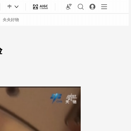
中
央央好物
验
合体育
亚冬会