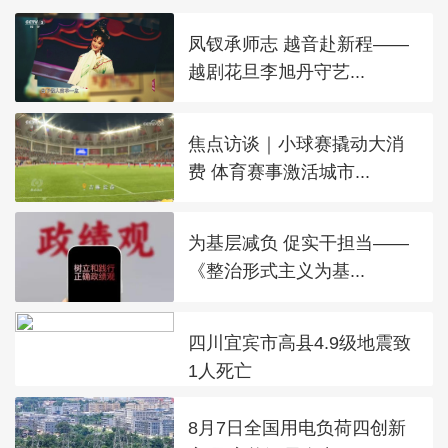
凤钗承师志 越音赴新程——
越剧花旦李旭丹守艺...
焦点访谈｜小球赛撬动大消
费 体育赛事激活城市...
为基层减负 促实干担当——
《整治形式主义为基...
四川宜宾市高县4.9级地震致
1人死亡
8月7日全国用电负荷四创新