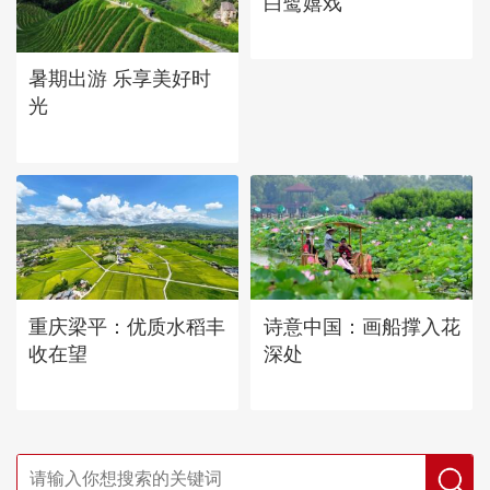
白鹭嬉戏
暑期出游 乐享美好时
光
重庆梁平：优质水稻丰
诗意中国：画船撑入花
收在望
深处