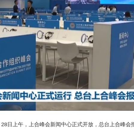
央博
非遗
文化
旅游
科普
健康
乐龄
阅读
云起
超级工厂
智敬中国
全民健康
颜选攻略
海洋
热播榜
总台企业白名单
月28日上午，上合峰会新闻中心正式开放，总台上合峰会