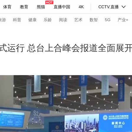
体育
教育
熊猫
直播中国
4K
CCTV.直播
式妙语
主持人
下载央视影音
热解读
天天学习
旅游
科普
健康
乐龄
阅读
艺术
数智
5G
产业+
纪录片网
国家大剧院
大型活动
式运行 总台上合峰会报道全面展
科技
法治
文娱
人物
公益
图片
习式妙语
央视快评
央视网评
光华锐评
锋面
频道
VR/AR
4K专区
全景新闻
请入列
人生第一次
人生第二次
年冬奥会
CBA
NBA
中超
国足
国际足球
网球
综
体育江湖
文化体育
冰雪道路
足球道路