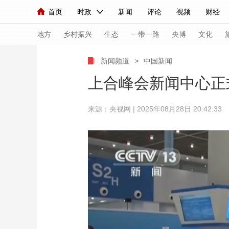
首页
时政
新闻
评论
视频
财经
人民领袖习近平
直播
海外频道
片库
iPanda
栏目大全
联播+
English
中国领导人
节目单
Монгол
听音
央视快评
微视频
习
地方
乡村振兴
生态
一带一路
央博
文化
新闻频道
>
中国新闻
总台春晚
网络春晚
共产党员网
秧纪录
上合峰会新闻中心正
来源：央视网 | 2025年08月28日 20:42:33
新闻
国内
国际
评论
经济
军事
人民领袖习近平
联播+
热解读
天天学习
视频
小央视频
小央直播
直播中国
熊猫
现场
前线
比划
快看
蓝海中国
新兵
体育
直播
竞猜
2026年世界杯
2026
VIP会员
CCTV奥林匹克频道
生活体育大会