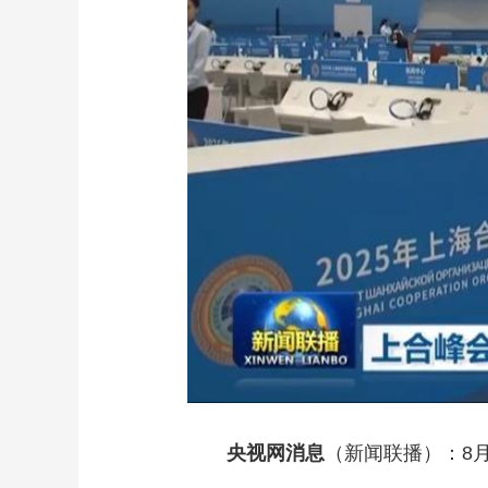
财经
教育
乡村振兴
生态环境
一带一路
大国智造
大国展会
大国保险
云顶对话
CCTV.节目官网
直播
节目单
栏目
片库
央视网消息
（新闻联播）：8