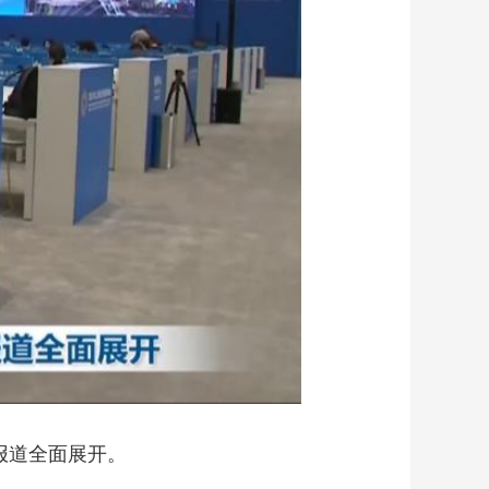
艺术
汽车
数智
5G
产业+
时尚
天气
才艺
网展
央央好物
报道全面展开。