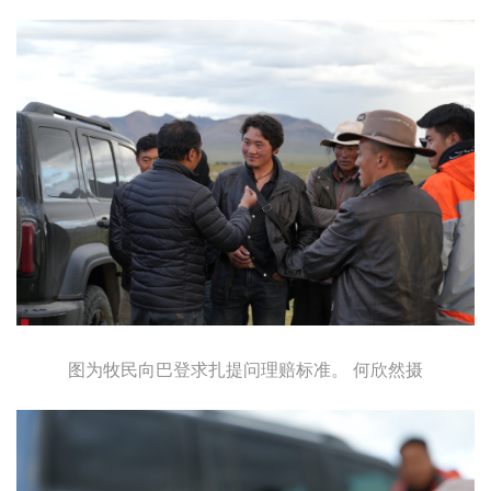
图为牧民向巴登求扎提问理赔标准。 何欣然摄