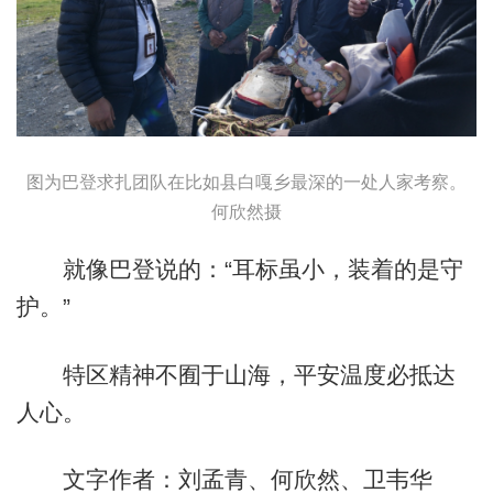
图为巴登求扎团队在比如县白嘎乡最深的一处人家考察。
何欣然摄
就像巴登说的：“耳标虽小，装着的是守
护。”
特区精神不囿于山海，平安温度必抵达
人心。
文字作者：刘孟青、何欣然、卫韦华