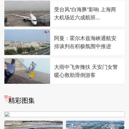
受台风“白海豚”影响 上海两
大机场近六成航班...
阿曼：霍尔木兹海峡通航安
排谈判在积极氛围中推进
大雨中飞奔搀扶 天安门女警
暖心救助滑倒游客
“大地指纹”奏响夏夜文旅乐
精彩图集
章