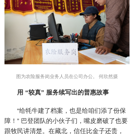
图为农险服务岗业务人员在公司办公。 何欣然摄
用 “较真” 服务续写出的普惠故事
“给牦牛建了档案，也是给咱们添了份保
障！” 巴登团队的小伙子们，嘴皮磨破了也要
跟牧民讲清楚。在藏北，信任比金子还贵，