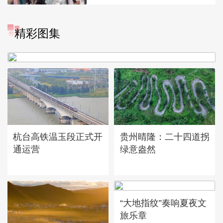
精彩图集
广西昭平: 高山秋茶采摘忙
杭台高铁温玉段正式开
贵州晴隆：二十四道拐
通运营
绿意盎然
“大地指纹”奏响夏夜文
旅乐章