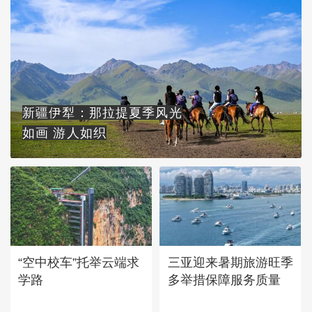
新疆伊犁：那拉提夏季风光
如画 游人如织
“空中校车”托举云端求
三亚迎来暑期旅游旺季
学路
多举措保障服务质量