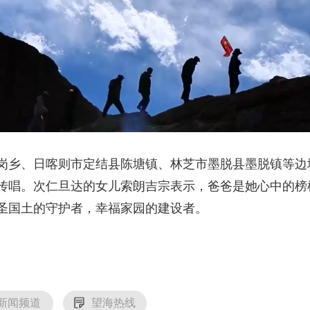
岗乡、日喀则市定结县陈塘镇、林芝市墨脱县墨脱镇等边
传唱。次仁旦达的女儿索朗吉宗表示，爸爸是她心中的榜
圣国土的守护者，幸福家园的建设者。
新闻频道
望海热线