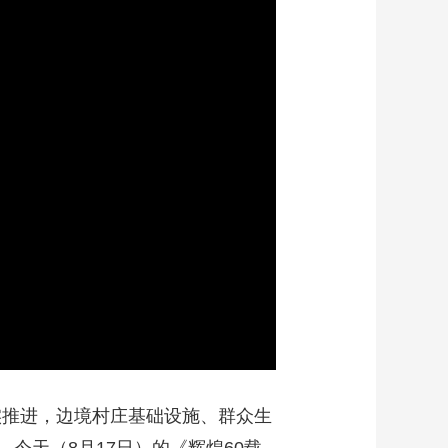
艺术
汽车
数智
5G
产业+
时尚
天气
才艺
网展
央央好物
实推进，边境村庄基础设施、群众生