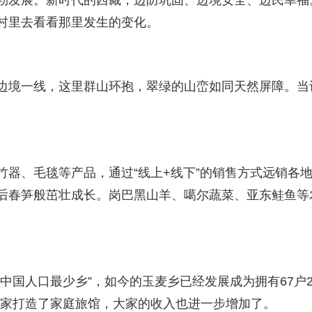
勃发展。新时代的西藏，边防巩固、边境安全、边民幸福。
村里去看看那里发生的变化。
边境一线，这里群山环抱，翠绿的山峦如同天然屏障。当
。
竹器、毛毯等产品，通过“线上+线下”的销售方式远销各
后春笋般茁壮成长。岗巴黑山羊、噶尔蔬菜、亚东鲑鱼等
中国人口最少乡”，如今的玉麦乡已经发展成为拥有67户
户人家打造了家庭旅馆，大家的收入也进一步增加了。