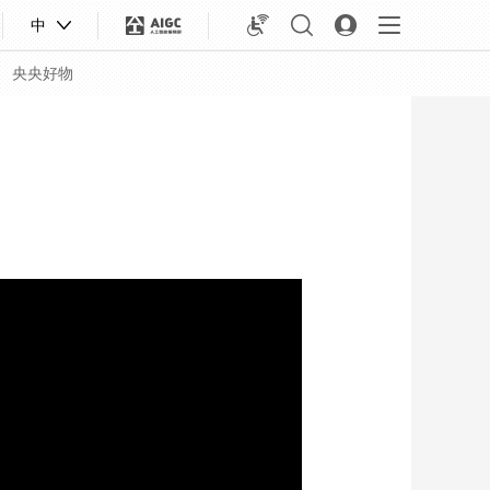
中
央央好物
合体育
亚冬会