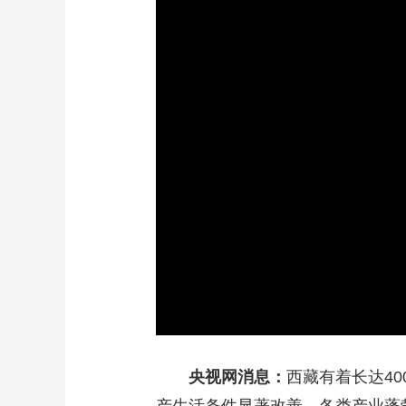
财经
教育
乡村振兴
生态环境
一带一路
大国智造
大国展会
大国保险
云顶对话
CCTV.节目官网
直播
节目单
栏目
片库
央视网消息：
西藏有着长达4