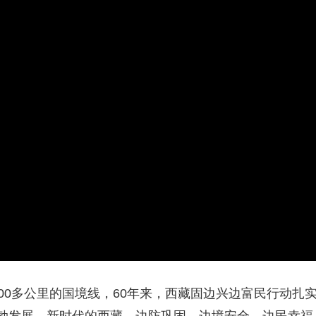
央博
非遗
文化
旅游
科普
健康
乐龄
阅读
云起
超级工厂
智敬中国
全民健康
颜选攻略
海洋
热播榜
总台企业白名单
000多公里的国境线，60年来，西藏固边兴边富民行动扎