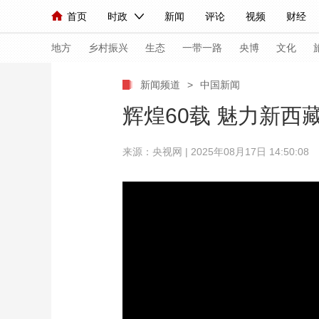
首页
时政
新闻
评论
视频
财经
人民领袖习近平
直播
海外频道
片库
iPanda
栏目大全
联播+
English
中国领导人
节目单
Монгол
听音
央视快评
微视频
习
地方
乡村振兴
生态
一带一路
央博
文化
新闻频道
>
中国新闻
总台春晚
网络春晚
共产党员网
秧纪录
辉煌60载 魅力新西
来源：央视网 | 2025年08月17日 14:50:08
新闻
国内
国际
评论
经济
军事
人民领袖习近平
联播+
热解读
天天学习
视频
小央视频
小央直播
直播中国
熊猫
现场
前线
比划
快看
蓝海中国
新兵
体育
直播
竞猜
2026年世界杯
2026
VIP会员
CCTV奥林匹克频道
生活体育大会