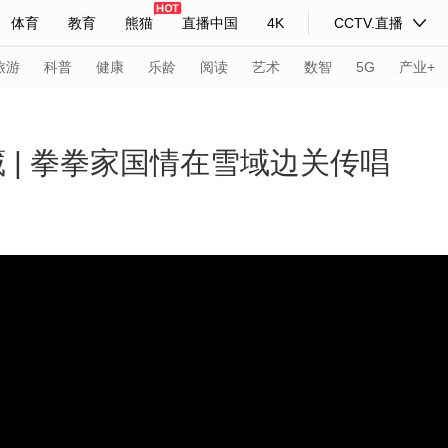
体育
教育
熊猫
直播中国
4K
CCTV.直播
式妙语
主持人
下载央视影音
热解读
天天学习
旅游
科普
健康
乐龄
阅读
艺术
数智
5G
产业+
纪录片网
国家大剧院
大型活动
藏 | 拳拳家国情在雪域边关传唱
科技
法治
文娱
人物
公益
图片
习式妙语
央视快评
央视网评
光华锐评
锋面
频道
VR/AR
4K专区
全景新闻
请入列
人生第一次
人生第二次
年冬奥会
CBA
NBA
中超
国足
国际足球
网球
综
体育江湖
文化体育
冰雪道路
足球道路