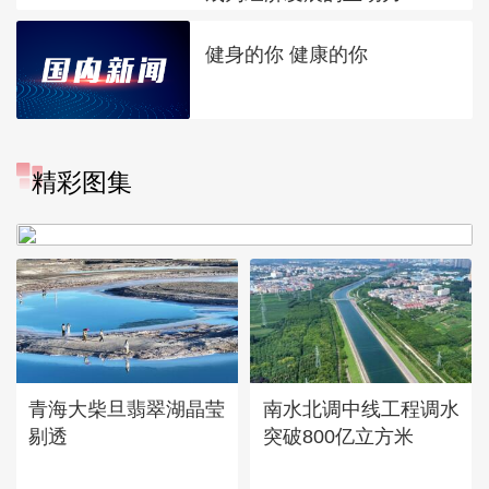
健身的你 健康的你
“大地指纹”奏响夏夜文旅乐
精彩图集
章
青海大柴旦翡翠湖晶莹
南水北调中线工程调水
剔透
突破800亿立方米