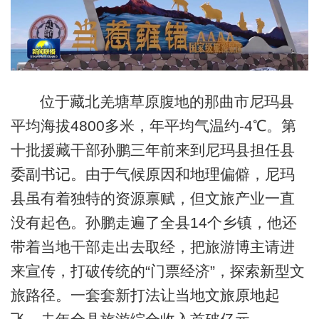
位于藏北羌塘草原腹地的那曲市尼玛县
平均海拔4800多米，年平均气温约-4℃。第
十批援藏干部孙鹏三年前来到尼玛县担任县
委副书记。由于气候原因和地理偏僻，尼玛
县虽有着独特的资源禀赋，但文旅产业一直
没有起色。孙鹏走遍了全县14个乡镇，他还
带着当地干部走出去取经，把旅游博主请进
来宣传，打破传统的“门票经济”，探索新型文
旅路径。一套套新打法让当地文旅原地起