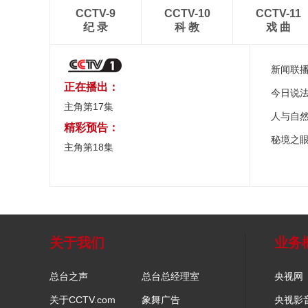
CCTV-9
CCTV-10
CCTV-11
纪 录
科 教
戏 曲
新闻联
正在播出：
今日说
主角第17集
人与自
精彩预告：
秘境之
主角第18集
关于我们
业务
总台之声
总台总经理室
央视网
关于CCTV.com
象舞广告
央视影