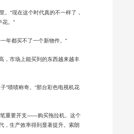
艺术
汽车
数智
5G
产业+
里。“现在这个时代真的不一样了，
时尚
天气
才艺
网展
央央好物
花。”
一年都买不了一个新物件。”
高，市场上能买到的东西越来越丰
”啧啧称奇。“那台彩色电视机花
笔重要开支——购买拖拉机。这个
代，生产效率得到显著提升。索朗