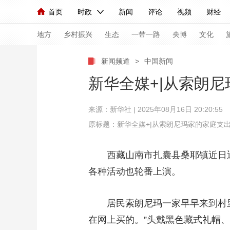
首页
时政
新闻
评论
视频
财经
人民领袖习近平
直播
海外频道
片库
iPanda
栏目大全
联播+
English
中国领导人
节目单
Монгол
听音
央视快评
微视频
习
地方
乡村振兴
生态
一带一路
央博
文化
新闻频道
>
中国新闻
总台春晚
网络春晚
共产党员网
秧纪录
新华全媒+|从索朗
来源：
新华社
| 2025年08月16日 20:20:55
新闻
国内
国际
评论
经济
军事
原标题：新华全媒+|从索朗尼玛家的家庭支
人民领袖习近平
联播+
热解读
天天学习
西藏山南市扎囊县桑耶镇近日迎
视频
小央视频
小央直播
直播中国
熊猫
各种活动也轮番上演。
现场
前线
比划
快看
蓝海中国
新兵
居民索朗尼玛一家早早来到村里
体育
直播
竞猜
2026年世界杯
2026
在网上买的。”头戴黑色藏式礼帽
VIP会员
CCTV奥林匹克频道
生活体育大会