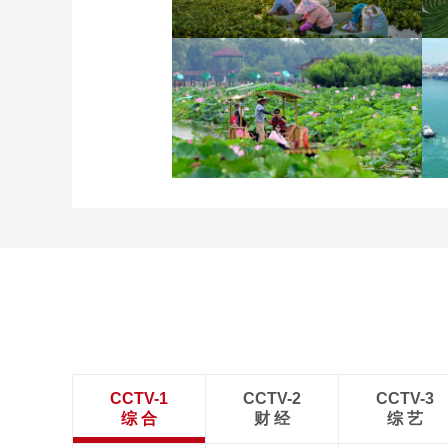
立秋近 采菱忙
诗意中国：画船撑入花深
处
CCTV-1
CCTV-2
CCTV-3
综 合
财 经
综 艺