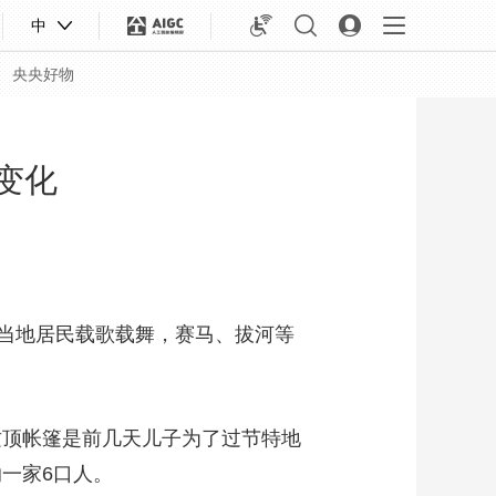
中
央央好物
变化
当地居民载歌载舞，赛马、拔河等
顶帐篷是前几天儿子为了过节特地
合体育
亚冬会
一家6口人。