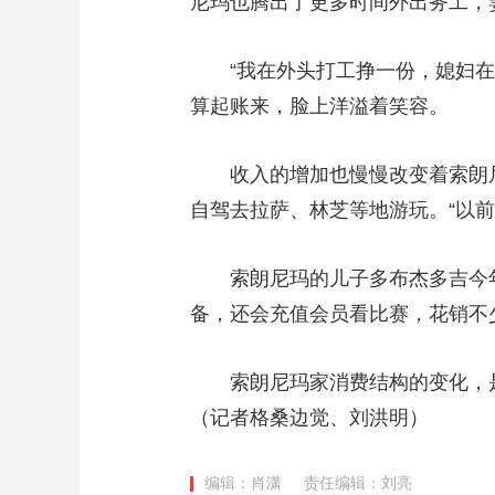
尼玛也腾出了更多时间外出务工，
“我在外头打工挣一份，媳妇在家
算起账来，脸上洋溢着笑容。
收入的增加也慢慢改变着索朗尼玛
自驾去拉萨、林芝等地游玩。“以
索朗尼玛的儿子多布杰多吉今年高
备，还会充值会员看比赛，花销不
索朗尼玛家消费结构的变化，是
（记者格桑边觉、刘洪明）
编辑：肖潇
责任编辑：刘亮