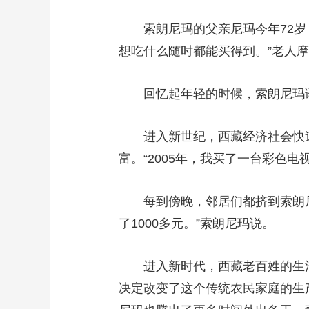
财经
教育
乡村振兴
生态环境
一带一路
索朗尼玛的父亲尼玛今年72岁，
大国智造
大国展会
大国保险
云顶对话
想吃什么随时都能买得到。”老人摩
回忆起年轻的时候，索朗尼玛语气
进入新世纪，西藏经济社会快速
CCTV.节目官网
直播
节目单
栏目
片库
富。“2005年，我买了一台彩色
每到傍晚，邻居们都挤到索朗尼玛
了1000多元。”索朗尼玛说。
进入新时代，西藏老百姓的生活变
决定改变了这个传统农民家庭的生