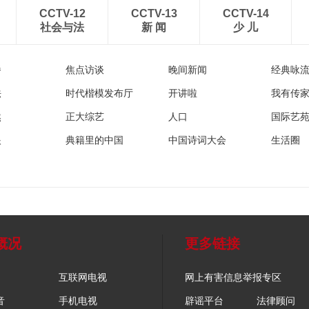
CCTV-12
CCTV-13
CCTV-14
社会与法
新 闻
少 儿
播
焦点访谈
晚间新闻
经典咏
法
时代楷模发布厅
开讲啦
我有传
然
正大综艺
人口
国际艺
眼
典籍里的中国
中国诗词大会
生活圈
概况
更多链接
互联网电视
网上有害信息举报专区
音
手机电视
辟谣平台
法律顾问