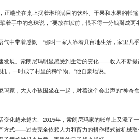
央博
非遗
文化
旅游
科普
健康
乐龄
阅读
正端坐在桌上摆着琳琅满目的饮料、干果和水果的帐篷
云起
超级工厂
智敬中国
全民健康
颜选攻略
海洋
挲着手中的念珠说，“要放在以前，恨不得一分钱掰成两半
中带着感慨：“那时一家人靠着几亩地生活，家里几乎
发展。索朗尼玛明显感受到生活的变化——收入不断提
热播榜
总台企业白名单
电视机，一时成了村里的稀罕物。”他自豪地说。
家，大人小孩围坐在一起，对着这个会出声的“神奇盒子
化越来越大。2015年，索朗尼玛家的账单上又添了一
产方式——过去完全依赖人力和畜力的耕作模式被机械取