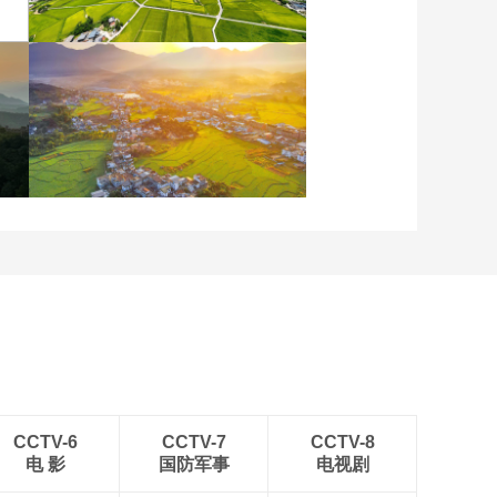
重庆梁平：优质水稻丰收
在望
安徽岳西：晨光铺洒山乡
稻田
CCTV-6
CCTV-7
CCTV-8
电 影
国防军事
电视剧