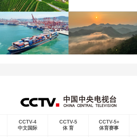
江苏泗洪：洪泽湖湿地白
暑期出游 乐享美好时光
鹭嬉戏
青岛港今年新辟16条国际
河北承德：金山岭长城日
航线
出云海翻涌
CCTV-4
CCTV-5
CCTV-5+
中文国际
体 育
体育赛事