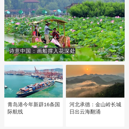
诗意中国：画船撑入花深处
青岛港今年新辟16条国
河北承德：金山岭长城
际航线
日出云海翻涌