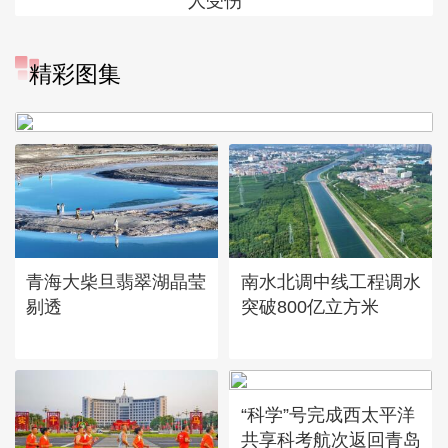
人受伤
“大地指纹”奏响夏夜文旅乐
精彩图集
章
青海大柴旦翡翠湖晶莹
南水北调中线工程调水
剔透
突破800亿立方米
“科学”号完成西太平洋
共享科考航次返回青岛