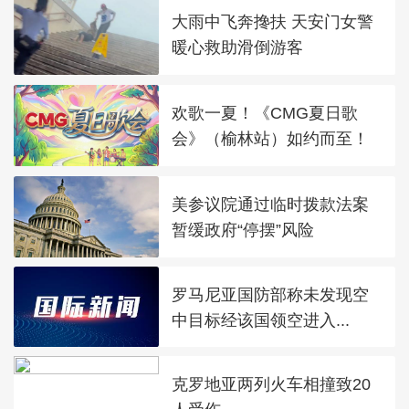
大雨中飞奔搀扶 天安门女警
暖心救助滑倒游客
欢歌一夏！《CMG夏日歌
会》（榆林站）如约而至！
美参议院通过临时拨款法案
暂缓政府“停摆”风险
罗马尼亚国防部称未发现空
中目标经该国领空进入...
克罗地亚两列火车相撞致20