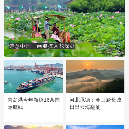
诗意中国：画船撑入花深处
青岛港今年新辟16条国
河北承德：金山岭长城
际航线
日出云海翻涌