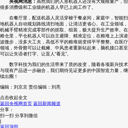
央视网消息：
虽然我们的人形机器人还没有大规模量产，但
很多消费级和工业级的机器人早已上岗工作了。
在餐厅里，配送机器人灵活穿梭于餐桌间，家庭中，智能扫
地机器人自动规划路线清扫地面，让清洁更省心。在工业领域，
机械手臂精准完成零部件的抓取、组装，极大提升生产效率。在
粮仓里，平仓机器人可以自主避障、精准定位，在粮堆上上演凌
波微步，没多大工夫，高低不平的粮堆就变得平平整整。在医疗
领域，外骨骼可以让截瘫、中风患者重新站起来，脑机接口甚至
可以让失语者打字、让盲人“看见”。
数字科技为我们的生活带来了质的改变，随着各项新兴技术
与现有产品进一步融合，我们期待见证更多的中国智造力量，继
续出圈！
编辑：刘京京
责任编辑：刘亮
点击收起全文
返回央视网首页
返回新闻频道
分享：
扫一扫 分享到微信
|
返回顶部