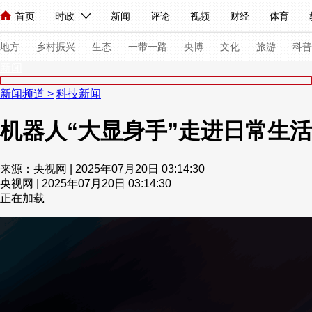
首页
时政
新闻
评论
视频
财经
体育
人民领袖习近平
直播
海外频道
片库
iPanda
栏目大全
联播+
English
中国领导人
节目单
Монгол
听音
央视快评
微视频
习式妙语
主持人
下
地方
乡村振兴
生态
一带一路
央博
文化
旅游
科普
新闻
新闻频道
>
科技新闻
总台春晚
网络春晚
共产党员网
秧纪录
纪录片网
机器人“大显身手”走进日常生活
新闻
国内
国际
评论
经济
军事
科技
法
来源：央视网 | 2025年07月20日 03:14:30
央视网 | 2025年07月20日 03:14:30
人民领袖习近平
联播+
热解读
天天学习
习式妙语
正在加载
视频
小央视频
小央直播
直播中国
熊猫频道
V
现场
前线
比划
快看
蓝海中国
新兵请入列
体育
直播
竞猜
2026年世界杯
2026年冬奥会
VIP会员
CCTV奥林匹克频道
生活体育大会
体育江湖