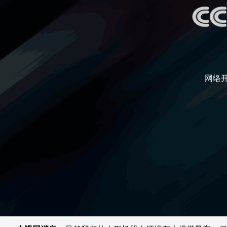
财经
教育
乡村振兴
生态环境
一带一路
央博
大国智造
大国展会
大国保险
云顶对话
云起
超
网络
CCTV.节目官网
直播
节目单
栏目
片库
热播榜