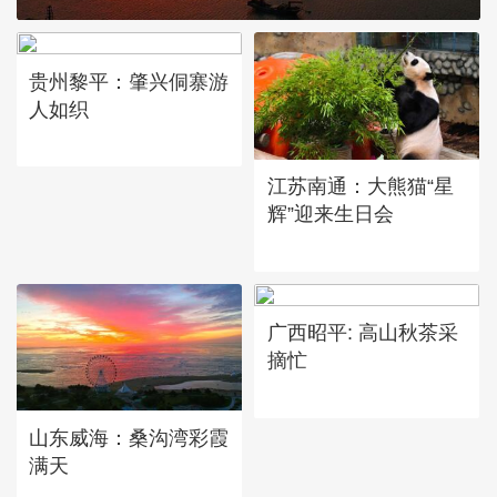
贵州黎平：肇兴侗寨游
人如织
江苏南通：大熊猫“星
辉”迎来生日会
广西昭平: 高山秋茶采
摘忙
山东威海：桑沟湾彩霞
满天