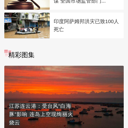
谋 全国市场监管部门...
印度阿萨姆邦洪灾已致100人
死亡
精彩图集
江苏连云港：受台风“白海
豚”影响 连岛上空现绚丽火
烧云